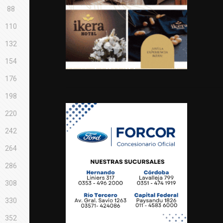
88
110
132
154
176
198
220
242
264
286
308
330
352