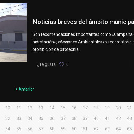
Noticias breves del ámbito municipa
Son recomendaciones importantes como «Campaña 
hidratación», «Acciones Ambientales» y recordatorio 
prohibición de pirotecnia.
¿Te gusta?
0
Anterior
10
11
12
13
14
15
16
17
18
19
20
21
32
33
34
35
36
37
38
39
40
41
42
43
54
55
56
57
58
59
60
61
62
63
64
65