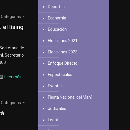
Deportes
Categorías
Economía
el lising
Educación
Elecciones 2021
 Secretario de
Elecciones 2023
ni, Secretario
000.
Enfoque Directo
Espectáculos
Leer más
Eventos
Fiesta Nacional del Maní
Categorías
Judiciales
tá
Legal