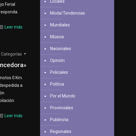
Locales
o Ferial
rresponda.
Moda/Tendencias
Mundiales
Leer más
Música
Nacionales
Categorías
Opinión
encedora»
Policiales
 motos 0 Km.
Política
despedida a
ión
Por el Mundo
ilación.
Provinciales
Leer más
Publinota
Regionales