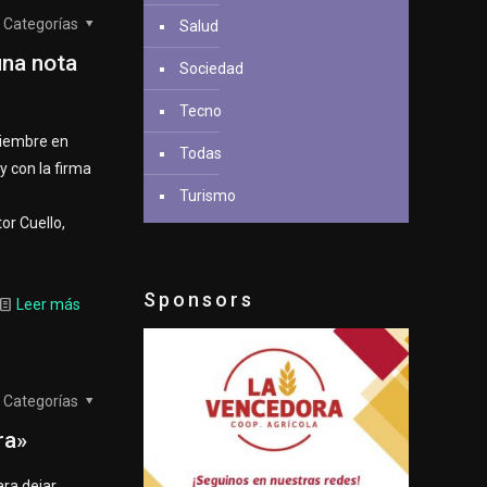
Categorías
Salud
una nota
Sociedad
Tecno
ciembre en
Todas
y con la firma
Turismo
or Cuello,
Sponsors
Leer más
Categorías
ra»
ara dejar