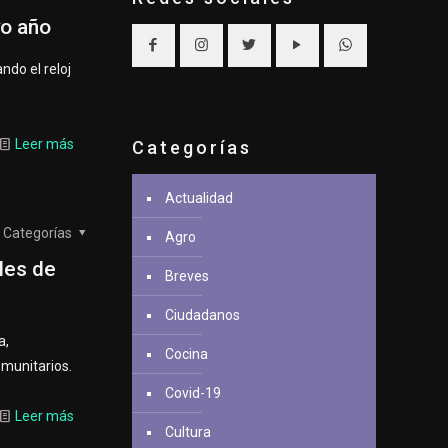
vo año
do el reloj
Leer más
Categorías
Actualidad
Categorías
Agro
les de
Breves
Ciudadanos
a,
Cocina
omunitarios.
Covid-19
Leer más
Cultura