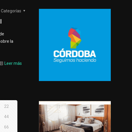
Categorías
l
de
sobre la
Leer más
22
44
66