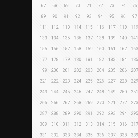
67
68
69
70
71
72
73
74
75
89
90
91
92
93
94
95
96
97
111
112
113
114
115
116
117
118
11
133
134
135
136
137
138
139
140
14
155
156
157
158
159
160
161
162
16
177
178
179
180
181
182
183
184
18
199
200
201
202
203
204
205
206
20
221
222
223
224
225
226
227
228
22
243
244
245
246
247
248
249
250
25
265
266
267
268
269
270
271
272
27
287
288
289
290
291
292
293
294
29
309
310
311
312
313
314
315
316
31
331
332
333
334
335
336
337
338
33