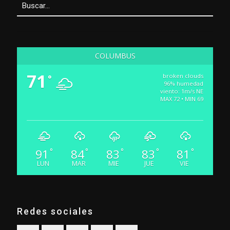
COLUMBUS
71
broken clouds
°
96% humedad
viento: 1m/s NE
MAX 72 • MIN 69
91
84
83
83
81
°
°
°
°
°
LUN
MAR
MIE
JUE
VIE
Redes sociales