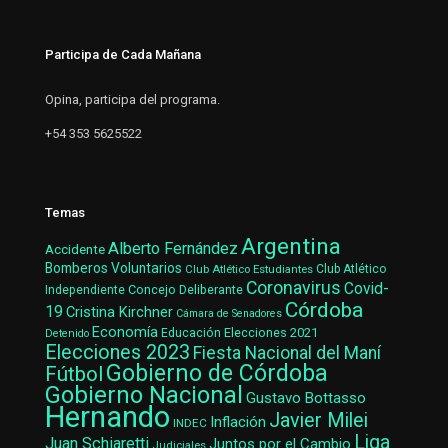
Participa de Cada Mañana
Opina, participa del programa.
+54 353 5625522
Temas
Argentina
Alberto Fernández
Accidente
Bomberos Voluntarios
Club Atlético Estudiantes
Club Atlético
Coronavirus
Covid-
Concejo Deliberante
Independiente
Córdoba
19
Cristina Kirchner
Cámara de Senadores
Economía
Elecciones 2021
Educación
Detenido
Elecciones 2023
Fiesta Nacional del Maní
Gobierno de Córdoba
Fútbol
Gobierno Nacional
Gustavo Bottasso
Hernando
Javier Milei
Inflación
INDEC
Liga
Juan Schiaretti
Juntos por el Cambio
Judiciales