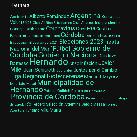
Temas
Argentina
Alberto Fernández
Accidente
Bomberos
Voluntarios
Club Atlético Estudiantes
Club Atlético Independiente
Coronavirus
Covid-19
Cristina
Concejo Deliberante
Córdoba
Kirchner
Economía
Cámara de Senadores
Detenido
Elecciones 2023
Fiesta
Elecciones 2021
Educación
Gobierno de
Fútbol
Nacional del Maní
Gobierno Nacional
Córdoba
Gustavo
Hernando
Javier
Bottasso
Inflación
INDEC
Milei
Juan Schiaretti
Juntos por el Cambio
Judiciales
Liga Regional Riotercerense
Martín Llaryora
Municipalidad de
Mauricio Macri
Hernando
Patricia Bullrich
Policiales
Primera A
Provincia de Córdoba
Ricardo Bianchini
Rodrigo
Río Tercero
Selección Argentina
Sergio Massa
Torneo
de Loredo
Villa María
Turismo
Apertura