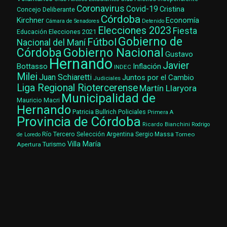
Coronavirus
Covid-19
Cristina
Concejo Deliberante
Córdoba
Kirchner
Economía
Cámara de Senadores
Detenido
Elecciones 2023
Fiesta
Elecciones 2021
Educación
Gobierno de
Fútbol
Nacional del Maní
Gobierno Nacional
Córdoba
Gustavo
Hernando
Javier
Bottasso
Inflación
INDEC
Milei
Juan Schiaretti
Juntos por el Cambio
Judiciales
Liga Regional Riotercerense
Martín Llaryora
Municipalidad de
Mauricio Macri
Hernando
Patricia Bullrich
Policiales
Primera A
Provincia de Córdoba
Ricardo Bianchini
Rodrigo
Río Tercero
Selección Argentina
Sergio Massa
Torneo
de Loredo
Villa María
Turismo
Apertura