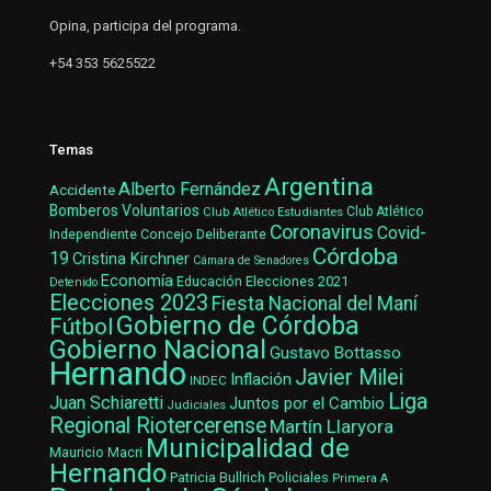
Opina, participa del programa.
+54 353 5625522
Temas
Argentina
Alberto Fernández
Accidente
Bomberos Voluntarios
Club Atlético Estudiantes
Club Atlético
Coronavirus
Covid-
Concejo Deliberante
Independiente
Córdoba
19
Cristina Kirchner
Cámara de Senadores
Economía
Elecciones 2021
Educación
Detenido
Elecciones 2023
Fiesta Nacional del Maní
Gobierno de Córdoba
Fútbol
Gobierno Nacional
Gustavo Bottasso
Hernando
Javier Milei
Inflación
INDEC
Liga
Juan Schiaretti
Juntos por el Cambio
Judiciales
Regional Riotercerense
Martín Llaryora
Municipalidad de
Mauricio Macri
Hernando
Patricia Bullrich
Policiales
Primera A