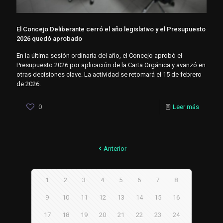
El Concejo Deliberante cerró el año legislativo y el Presupuesto
2026 quedó aprobado
En la última sesión ordinaria del año, el Concejo aprobó el
Presupuesto 2026 por aplicación de la Carta Orgánica y avanzó en
otras decisiones clave. La actividad se retomará el 15 de febrero
de 2026.
0
Leer más
Anterior
1
2
3
4
5
6
7
8
9
10
11
12
13
14
15
16
17
18
19
20
21
22
23
24