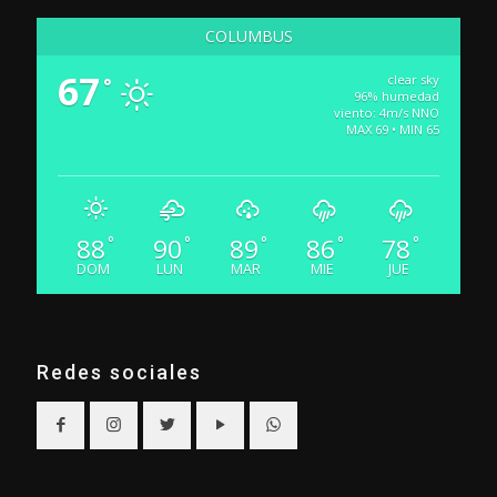
COLUMBUS
67
clear sky
°
96% humedad
viento: 4m/s NNO
MAX 69 • MIN 65
88
90
89
86
78
°
°
°
°
°
DOM
LUN
MAR
MIE
JUE
Redes sociales