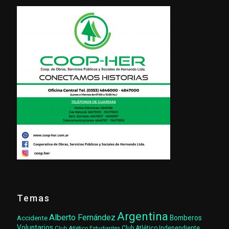
Temas
Argentina
Alberto Fernández
Accidente
Bomberos
Voluntarios
Club Atlético Estudiantes
Club Atlético Independiente