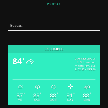
Próxima
COLUMBUS
84
overcast clouds
°
71% humedad
viento: 4m/s SE
MAX 85 • MIN 80
87
89
88
91
88
°
°
°
°
°
VIE
SAB
DOM
LUN
MAR