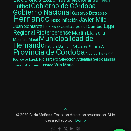
Fiesta Nacional del Maní
Gobierno de Córdoba
Fútbol
Gobierno Nacional
Gustavo Bottasso
Hernando
Javier Milei
Inflación
INDEC
Liga
Juan Schiaretti
Juntos por el Cambio
Judiciales
Regional Riotercerense
Martín Llaryora
Municipalidad de
Mauricio Macri
Hernando
Patricia Bullrich
Policiales
Primera A
Provincia de Córdoba
Ricardo Bianchini
Río Tercero
Selección Argentina
Sergio Massa
Rodrigo de Loredo
Villa María
Turismo
Torneo Apertura
© 2020 Cada Mañana. Todo los derechos reservados. Sitio
desarrollado por
iDomo