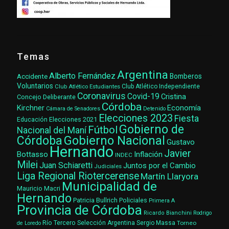
Temas
Argentina
Alberto Fernández
Accidente
Bomberos
Voluntarios
Club Atlético Estudiantes
Club Atlético Independiente
Coronavirus
Covid-19
Cristina
Concejo Deliberante
Córdoba
Kirchner
Economía
Cámara de Senadores
Detenido
Elecciones 2023
Fiesta
Elecciones 2021
Educación
Gobierno de
Fútbol
Nacional del Maní
Gobierno Nacional
Córdoba
Gustavo
Hernando
Javier
Bottasso
Inflación
INDEC
Milei
Juan Schiaretti
Juntos por el Cambio
Judiciales
Liga Regional Riotercerense
Martín Llaryora
Municipalidad de
Mauricio Macri
Hernando
Patricia Bullrich
Policiales
Primera A
Provincia de Córdoba
Ricardo Bianchini
Rodrigo
Río Tercero
Selección Argentina
Sergio Massa
Torneo
de Loredo