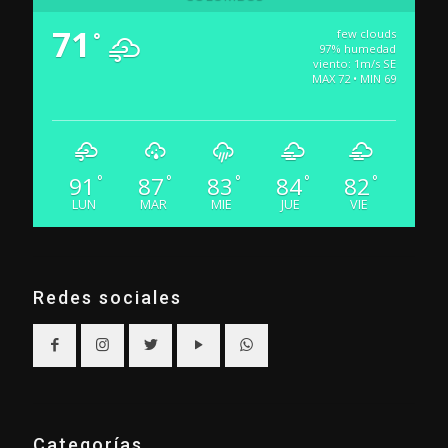
71
few clouds
°
97% humedad
viento: 1m/s SE
MAX 72 • MIN 69
91
87
83
84
82
°
°
°
°
°
LUN
MAR
MIE
JUE
VIE
Redes sociales
Categorías