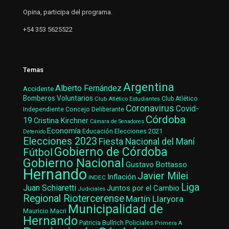
Opina, participa del programa.
+54 353 5625522
Temas
Argentina
Alberto Fernández
Accidente
Bomberos Voluntarios
Club Atlético Estudiantes
Club Atlético
Coronavirus
Covid-
Concejo Deliberante
Independiente
Córdoba
19
Cristina Kirchner
Cámara de Senadores
Economía
Elecciones 2021
Educación
Detenido
Elecciones 2023
Fiesta Nacional del Maní
Gobierno de Córdoba
Fútbol
Gobierno Nacional
Gustavo Bottasso
Hernando
Javier Milei
Inflación
INDEC
Liga
Juan Schiaretti
Juntos por el Cambio
Judiciales
Regional Riotercerense
Martín Llaryora
Municipalidad de
Mauricio Macri
Hernando
Patricia Bullrich
Policiales
Primera A