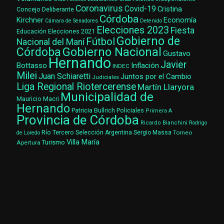
Coronavirus
Covid-19
Cristina
Concejo Deliberante
Córdoba
Kirchner
Economía
Cámara de Senadores
Detenido
Elecciones 2023
Fiesta
Elecciones 2021
Educación
Gobierno de
Fútbol
Nacional del Maní
Gobierno Nacional
Córdoba
Gustavo
Hernando
Javier
Bottasso
Inflación
INDEC
Milei
Juan Schiaretti
Juntos por el Cambio
Judiciales
Liga Regional Riotercerense
Martín Llaryora
Municipalidad de
Mauricio Macri
Hernando
Patricia Bullrich
Policiales
Primera A
Provincia de Córdoba
Ricardo Bianchini
Rodrigo
Río Tercero
Selección Argentina
Sergio Massa
Torneo
de Loredo
Villa María
Turismo
Apertura