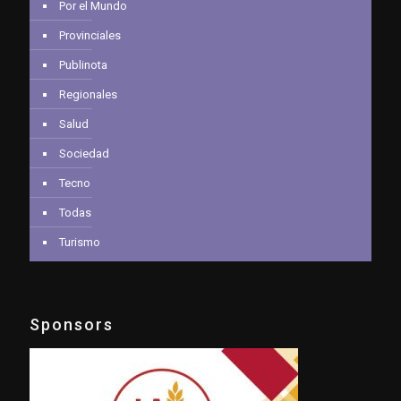
Por el Mundo
Provinciales
Publinota
Regionales
Salud
Sociedad
Tecno
Todas
Turismo
Sponsors