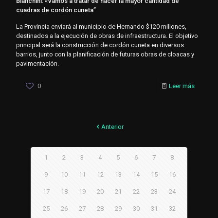
Bianchini: «Vamos a tratar de hacer la mayor cantidad de
cuadras de cordón cuneta”
La Provincia enviará al municipio de Hernando $120 millones,
destinados a la ejecución de obras de infraestructura. El objetivo
principal será la construcción de cordón cuneta en diversos
barrios, junto con la planificación de futuras obras de cloacas y
pavimentación.
0
Leer más
Anterior
1
2
3
4
5
6
7
8
9
10
11
12
13
14
15
16
17
18
19
20
21
22
23
24
25
26
27
28
29
30
31
32