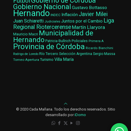
Gobierno de Córdoba
Fútbol
Gobierno Nacional
Gustavo Bottasso
Hernando
Javier Milei
Inflación
INDEC
Liga
Juan Schiaretti
Juntos por el Cambio
Judiciales
Regional Riotercerense
Martín Llaryora
Municipalidad de
Mauricio Macri
Hernando
Patricia Bullrich
Policiales
Primera A
Provincia de Córdoba
Ricardo Bianchini
Río Tercero
Selección Argentina
Sergio Massa
Rodrigo de Loredo
Villa María
Turismo
Torneo Apertura
© 2020 Cada Mañana. Todo los derechos reservados. Sitio
desarrollado por
iDomo