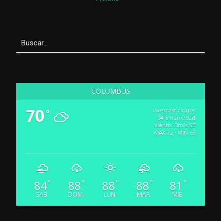
COLUMBUS
70
overcast clouds
°
94% humedad
viento: 3m/s SE
MAX 72 • MIN 69
84
88
88
88
81
°
°
°
°
°
SAB
DOM
LUN
MAR
MIE