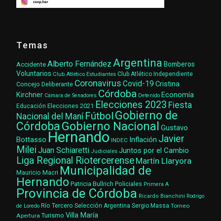
Temas
Argentina
Alberto Fernández
Accidente
Bomberos
Voluntarios
Club Atlético Estudiantes
Club Atlético Independiente
Coronavirus
Covid-19
Cristina
Concejo Deliberante
Córdoba
Kirchner
Economía
Cámara de Senadores
Detenido
Elecciones 2023
Fiesta
Elecciones 2021
Educación
Gobierno de
Fútbol
Nacional del Maní
Gobierno Nacional
Córdoba
Gustavo
Hernando
Javier
Bottasso
Inflación
INDEC
Milei
Juan Schiaretti
Juntos por el Cambio
Judiciales
Liga Regional Riotercerense
Martín Llaryora
Municipalidad de
Mauricio Macri
Hernando
Patricia Bullrich
Policiales
Primera A
Provincia de Córdoba
Ricardo Bianchini
Rodrigo
Río Tercero
Selección Argentina
Sergio Massa
Torneo
de Loredo
Villa María
Turismo
Apertura