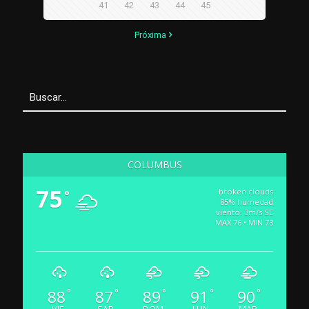
41
42
43
44
45
Próxima
COLUMBUS
75
broken clouds
°
85% humedad
viento: 3m/s SE
MAX 76 • MIN 73
88
87
89
91
90
°
°
°
°
°