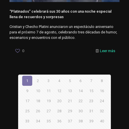
“Platinados” celebrará sus 30 años con una noche especial
llena de recuerdos y sorpresas
Cristian y Checho Platini anunciaron un espectáculo aniversario
para el próximo 7 de agosto, celebrando tres décadas de humor,
escenarios y encuentros con el público.
0
Leer más
1
2
3
4
5
6
7
8
9
10
11
12
13
14
15
16
17
18
19
20
21
22
23
24
25
26
27
28
29
30
31
32
33
34
35
36
37
38
39
40