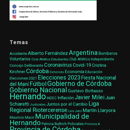
Temas
Argentina
Alberto Fernández
Accidente
Bomberos
Voluntarios
Club Atlético Estudiantes
Club Atlético Independiente
Coronavirus
Covid-19
Cristina
Concejo Deliberante
Córdoba
Kirchner
Economía
Educación
Detenido
Elecciones 2023
Fiesta Nacional
Elecciones 2021
Gobierno de Córdoba
Fútbol
del Maní
Gobierno Nacional
Gustavo Bottasso
Hernando
Javier Milei
Juan
Inflación
INDEC
Liga
Schiaretti
Juntos por el Cambio
Judiciales
Regional Riotercerense
Martín Llaryora
Luis Juez
Municipalidad de
Mauricio Macri
Hernando
Patricia Bullrich
Policiales
Primera A
Provincia de Córdoba