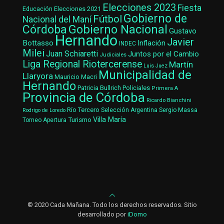
Elecciones 2023
Fiesta
Elecciones 2021
Educación
Gobierno de
Fútbol
Nacional del Maní
Gobierno Nacional
Córdoba
Gustavo
Hernando
Javier
Bottasso
Inflación
INDEC
Milei
Juan Schiaretti
Juntos por el Cambio
Judiciales
Liga Regional Riotercerense
Martín
Luis Juez
Municipalidad de
Llaryora
Mauricio Macri
Hernando
Patricia Bullrich
Policiales
Primera A
Provincia de Córdoba
Ricardo Bianchini
Río Tercero
Selección Argentina
Sergio Massa
Rodrigo de Loredo
Villa María
Turismo
Torneo Apertura
© 2020 Cada Mañana. Todo los derechos reservados. Sitio
desarrollado por
iDomo