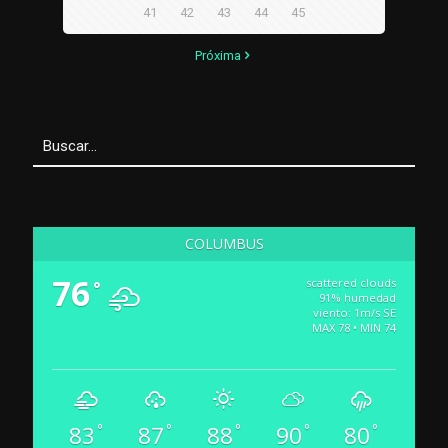
41
42
43
44
45
Próxima
COLUMBUS
76
scattered clouds
°
91% humedad
viento: 1m/s SE
MAX 78 • MIN 74
83
87
88
90
80
°
°
°
°
°