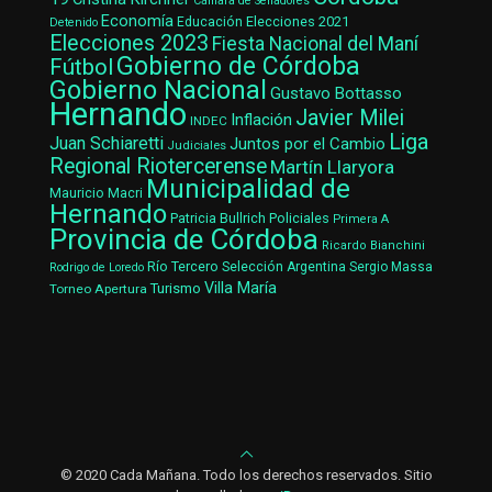
Cámara de Senadores
Economía
Elecciones 2021
Educación
Detenido
Elecciones 2023
Fiesta Nacional del Maní
Gobierno de Córdoba
Fútbol
Gobierno Nacional
Gustavo Bottasso
Hernando
Javier Milei
Inflación
INDEC
Liga
Juan Schiaretti
Juntos por el Cambio
Judiciales
Regional Riotercerense
Martín Llaryora
Municipalidad de
Mauricio Macri
Hernando
Patricia Bullrich
Policiales
Primera A
Provincia de Córdoba
Ricardo Bianchini
Río Tercero
Selección Argentina
Sergio Massa
Rodrigo de Loredo
Villa María
Turismo
Torneo Apertura
© 2020 Cada Mañana. Todo los derechos reservados. Sitio