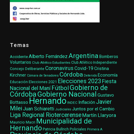
Temas
Argentina
Alberto Fernández
Accidente
Bomberos
Voluntarios
Club Atlético Estudiantes
Club Atlético Independiente
Coronavirus
Covid-19
Cristina
Concejo Deliberante
Córdoba
Kirchner
Economía
Cámara de Senadores
Detenido
Elecciones 2023
Fiesta
Elecciones 2021
Educación
Gobierno de
Fútbol
Nacional del Maní
Gobierno Nacional
Córdoba
Gustavo
Hernando
Javier
Bottasso
Inflación
INDEC
Milei
Juan Schiaretti
Juntos por el Cambio
Judiciales
Liga Regional Riotercerense
Martín Llaryora
Municipalidad de
Mauricio Macri
Hernando
Patricia Bullrich
Policiales
Primera A