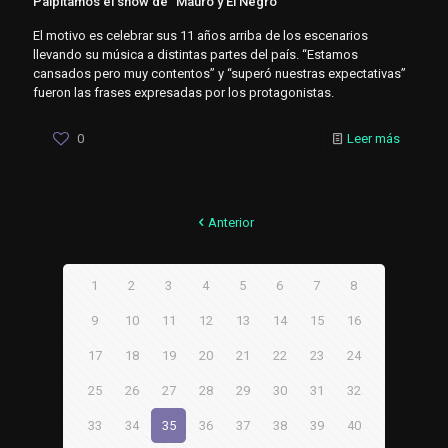
Palpitamos el show de “Mauro y El Negro”
El motivo es celebrar sus 11 años arriba de los escenarios
llevando su música a distintas partes del país. “Estamos
cansados pero muy contentos” y “superó nuestras expectativas”
fueron las frases expresadas por los protagonistas.
0
Leer más
Anterior
1
2
3
4
5
6
7
8
9
10
11
12
13
14
15
16
17
18
19
20
21
22
23
24
25
26
27
28
29
30
31
32
33
34
35
36
37
38
39
40