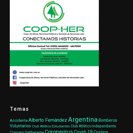
Temas
Argentina
Alberto Fernández
Accidente
Bomberos
Voluntarios
Club Atlético Estudiantes
Club Atlético Independiente
Coronavirus
Covid-19
Cristina
Concejo Deliberante