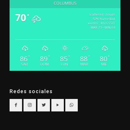
COLUMBUS
70
scattered clouds
°
92% humedad
viento: 3m/s SSO
MAX 73 • MIN 69
86
89
85
88
80
°
°
°
°
°
SAB
DOM
LUN
MAR
MIE
Redes sociales