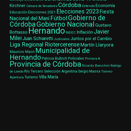
Córdoba
Kirchner
Economía
Cámara de Senadores
Detenido
Elecciones 2023
Fiesta
Elecciones 2021
Educación
Gobierno de
Fútbol
Nacional del Maní
Gobierno Nacional
Córdoba
Gustavo
Hernando
Javier
Bottasso
Inflación
INDEC
Milei
Juan Schiaretti
Juntos por el Cambio
Judiciales
Liga Regional Riotercerense
Martín Llaryora
Municipalidad de
Mauricio Macri
Hernando
Patricia Bullrich
Policiales
Primera A
Provincia de Córdoba
Ricardo Bianchini
Rodrigo
Río Tercero
Selección Argentina
Sergio Massa
Torneo
de Loredo
Villa María
Turismo
Apertura