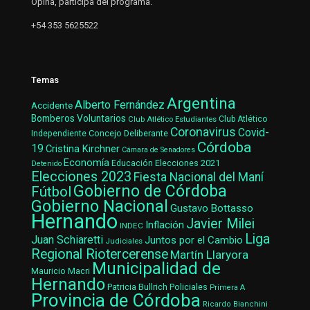
Opina, participa del programa.
+54 353 5625522
Temas
Argentina
Alberto Fernández
Accidente
Bomberos Voluntarios
Club Atlético Estudiantes
Club Atlético
Coronavirus
Covid-
Concejo Deliberante
Independiente
Córdoba
19
Cristina Kirchner
Cámara de Senadores
Economía
Elecciones 2021
Educación
Detenido
Elecciones 2023
Fiesta Nacional del Maní
Gobierno de Córdoba
Fútbol
Gobierno Nacional
Gustavo Bottasso
Hernando
Javier Milei
Inflación
INDEC
Liga
Juan Schiaretti
Juntos por el Cambio
Judiciales
Regional Riotercerense
Martín Llaryora
Municipalidad de
Mauricio Macri
Hernando
Patricia Bullrich
Policiales
Primera A
Provincia de Córdoba
Ricardo Bianchini