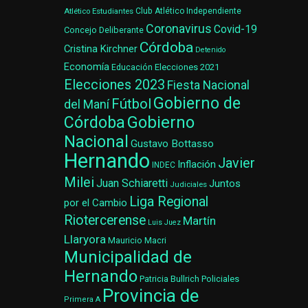
Atlético Estudiantes
Club Atlético Independiente
Coronavirus
Covid-19
Concejo Deliberante
Córdoba
Cristina Kirchner
Detenido
Economía
Elecciones 2021
Educación
Elecciones 2023
Fiesta Nacional
Gobierno de
Fútbol
del Maní
Gobierno
Córdoba
Nacional
Gustavo Bottasso
Hernando
Javier
Inflación
INDEC
Milei
Juan Schiaretti
Juntos
Judiciales
Liga Regional
por el Cambio
Riotercerense
Martín
Luis Juez
Llaryora
Mauricio Macri
Municipalidad de
Hernando
Patricia Bullrich
Policiales
Provincia de
Primera A