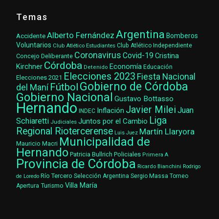
Temas
Argentina
Alberto Fernández
Accidente
Bomberos
Voluntarios
Club Atlético Estudiantes
Club Atlético Independiente
Coronavirus
Covid-19
Cristina
Concejo Deliberante
Córdoba
Kirchner
Economía
Educación
Detenido
Elecciones 2023
Fiesta Nacional
Elecciones 2021
Gobierno de Córdoba
Fútbol
del Maní
Gobierno Nacional
Gustavo Bottasso
Hernando
Javier Milei
Juan
Inflación
INDEC
Liga
Schiaretti
Juntos por el Cambio
Judiciales
Regional Riotercerense
Martín Llaryora
Luis Juez
Municipalidad de
Mauricio Macri
Hernando
Patricia Bullrich
Policiales
Primera A
Provincia de Córdoba
Ricardo Bianchini
Rodrigo
Río Tercero
Selección Argentina
Sergio Massa
Torneo
de Loredo
Villa María
Turismo
Apertura