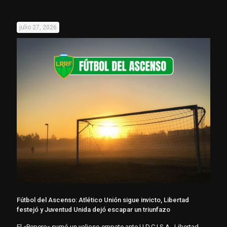
julio 27, 2026
Fútbol del Ascenso: Atlético Unión sigue invicto, Libertad
festejó y Juventud Unida dejó escapar un triunfazo
El «Pepero» sumó un valioso empate ante U.D.C.I.S.A., Libertad