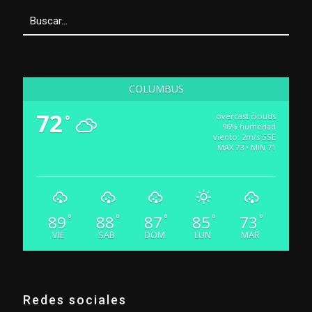
COLUMBUS
72
overcast clouds
°
96% humedad
viento: 2m/s SSE
MAX 73 • MIN 71
89
88
87
85
73
°
°
°
°
°
VIE
SAB
DOM
LUN
MAR
Redes sociales