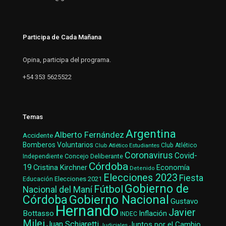
Participa de Cada Mañana
Opina, participa del programa.
+54 353 5625522
Temas
Argentina
Alberto Fernández
Accidente
Bomberos Voluntarios
Club Atlético Estudiantes
Club Atlético
Coronavirus
Covid-
Concejo Deliberante
Independiente
Córdoba
19
Cristina Kirchner
Economía
Detenido
Elecciones 2023
Fiesta
Elecciones 2021
Educación
Gobierno de
Fútbol
Nacional del Maní
Gobierno Nacional
Córdoba
Gustavo
Hernando
Javier
Bottasso
Inflación
INDEC
Milei
Juan Schiaretti
Juntos por el Cambio
Judiciales