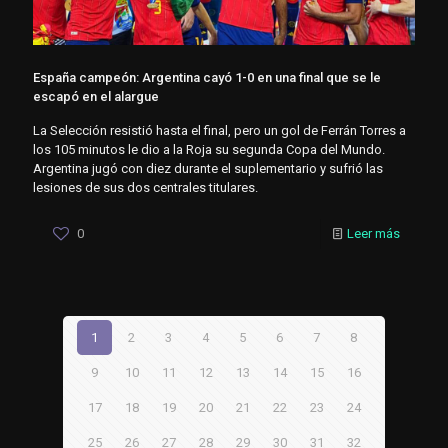
España campeón: Argentina cayó 1-0 en una final que se le
escapó en el alargue
La Selección resistió hasta el final, pero un gol de Ferrán Torres a
los 105 minutos le dio a la Roja su segunda Copa del Mundo.
Argentina jugó con diez durante el suplementario y sufrió las
lesiones de sus dos centrales titulares.
0
Leer más
1
2
3
4
5
6
7
8
9
10
11
12
13
14
15
16
17
18
19
20
21
22
23
24
25
26
27
28
29
30
31
32