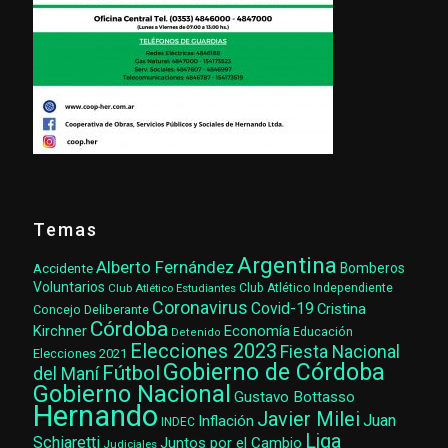
Temas
Argentina
Alberto Fernández
Accidente
Bomberos
Voluntarios
Club Atlético Estudiantes
Club Atlético Independiente
Coronavirus
Covid-19
Cristina
Concejo Deliberante
Córdoba
Kirchner
Economía
Educación
Detenido
Elecciones 2023
Fiesta Nacional
Elecciones 2021
Gobierno de Córdoba
Fútbol
del Maní
Gobierno Nacional
Gustavo Bottasso
Hernando
Javier Milei
Juan
Inflación
INDEC
Liga
Schiaretti
Juntos por el Cambio
Judiciales