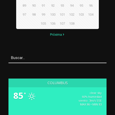
89
90
91
92
93
94
95
96
97
98
99
100
101
102
103
104
105
106
107
108
Próxima
COLUMBUS
85
clear sky
°
66% humedad
viento: 3m/s SSE
MAX 86 • MIN 83