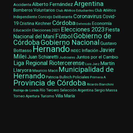
Argentina
Alberto Fernández
Accidente
Bomberos Voluntarios
Club Atlético Estudiantes
Club Atlético
Coronavirus
Covid-
Concejo Deliberante
Independiente
Córdoba
19
Cristina Kirchner
Economía
Detenido
Elecciones 2023
Fiesta
Elecciones 2021
Educación
Gobierno de
Fútbol
Nacional del Maní
Gobierno Nacional
Córdoba
Gustavo
Hernando
Javier
Bottasso
Inflación
INDEC
Milei
Juan Schiaretti
Juntos por el Cambio
Judiciales
Liga Regional Riotercerense
Martín
Luis Juez
Municipalidad de
Llaryora
Mauricio Macri
Hernando
Patricia Bullrich
Policiales
Primera A
Provincia de Córdoba
Ricardo Bianchini
Río Tercero
Selección Argentina
Sergio Massa
Rodrigo de Loredo
Villa María
Turismo
Torneo Apertura