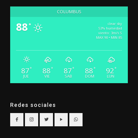
COLUMBUS
88
clear sky
°
53% humedad
viento: 3m/s S
MAX 90 • MIN 85
87
88
87
88
92
°
°
°
°
°
JUE
VIE
SAB
DOM
LUN
Redes sociales