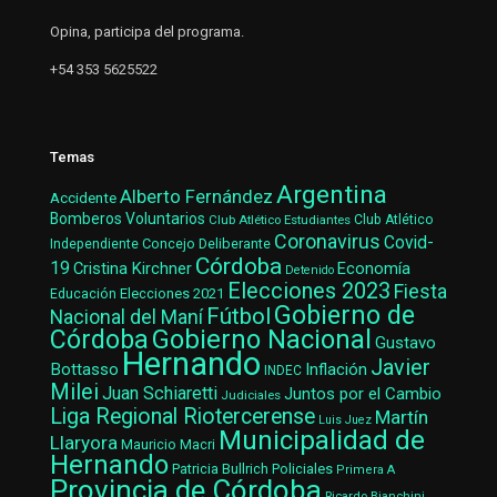
Opina, participa del programa.
+54 353 5625522
Temas
Argentina
Alberto Fernández
Accidente
Bomberos Voluntarios
Club Atlético Estudiantes
Club Atlético
Coronavirus
Covid-
Concejo Deliberante
Independiente
Córdoba
19
Cristina Kirchner
Economía
Detenido
Elecciones 2023
Fiesta
Elecciones 2021
Educación
Gobierno de
Fútbol
Nacional del Maní
Gobierno Nacional
Córdoba
Gustavo
Hernando
Javier
Bottasso
Inflación
INDEC
Milei
Juan Schiaretti
Juntos por el Cambio
Judiciales
Liga Regional Riotercerense
Martín
Luis Juez
Municipalidad de
Llaryora
Mauricio Macri
Hernando
Patricia Bullrich
Policiales
Primera A
Provincia de Córdoba
Ricardo Bianchini