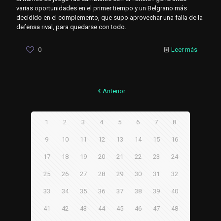
varias oportunidades en el primer tiempo y un Belgrano más
decidido en el complemento, que supo aprovechar una falla de la
defensa rival, para quedarse con todo.
0
Leer más
Anterior
1
2
3
4
5
6
7
8
9
10
11
12
13
14
15
16
17
18
19
20
21
22
23
24
25
26
27
28
29
30
31
32
33
34
35
36
37
38
39
40
41
42
43
44
45
46
47
48