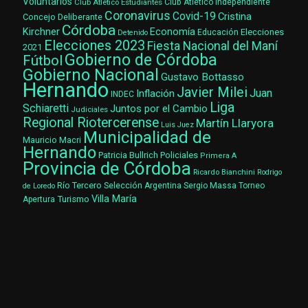
Voluntarios
Club Atlético Estudiantes
Club Atlético Independiente
Coronavirus
Covid-19
Cristina
Concejo Deliberante
Córdoba
Kirchner
Economía
Elecciones
Educación
Detenido
Elecciones 2023
Fiesta Nacional del Maní
2021
Gobierno de Córdoba
Fútbol
Gobierno Nacional
Gustavo Bottasso
Hernando
Javier Milei
Juan
Inflación
INDEC
Liga
Schiaretti
Juntos por el Cambio
Judiciales
Regional Riotercerense
Martín Llaryora
Luis Juez
Municipalidad de
Mauricio Macri
Hernando
Patricia Bullrich
Policiales
Primera A
Provincia de Córdoba
Ricardo Bianchini
Rodrigo
Río Tercero
Selección Argentina
Sergio Massa
Torneo
de Loredo
Villa María
Turismo
Apertura