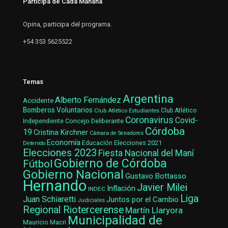
Participa de Cada Mañana
Opina, participa del programa.
+54 353 5625522
Temas
Argentina
Alberto Fernández
Accidente
Bomberos Voluntarios
Club Atlético Estudiantes
Club Atlético
Coronavirus
Covid-
Concejo Deliberante
Independiente
Córdoba
19
Cristina Kirchner
Cámara de Senadores
Economía
Elecciones 2021
Educación
Detenido
Elecciones 2023
Fiesta Nacional del Maní
Gobierno de Córdoba
Fútbol
Gobierno Nacional
Gustavo Bottasso
Hernando
Javier Milei
Inflación
INDEC
Liga
Juan Schiaretti
Juntos por el Cambio
Judiciales
Regional Riotercerense
Martín Llaryora
Municipalidad de
Mauricio Macri