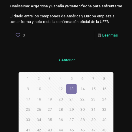
Finalissima: Argentina y España ya tienen fecha para enfrentarse
El duelo entre los campeones de América y Europa empieza a
tomar forma y solo resta la confirmación oficial de la UEFA.
0
Leer más
Anterior
1
2
3
4
5
6
7
8
9
10
11
12
13
14
15
16
17
18
19
20
21
22
23
24
25
26
27
28
29
30
31
32
33
34
35
36
37
38
39
40
41
42
43
44
45
46
47
48