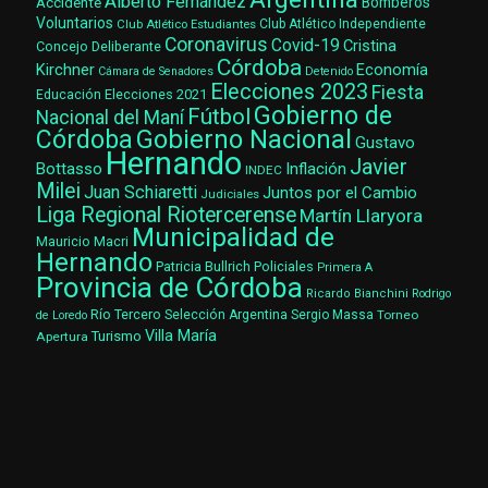
Alberto Fernández
Accidente
Bomberos
Voluntarios
Club Atlético Estudiantes
Club Atlético Independiente
Coronavirus
Covid-19
Cristina
Concejo Deliberante
Córdoba
Kirchner
Economía
Cámara de Senadores
Detenido
Elecciones 2023
Fiesta
Elecciones 2021
Educación
Gobierno de
Fútbol
Nacional del Maní
Gobierno Nacional
Córdoba
Gustavo
Hernando
Javier
Bottasso
Inflación
INDEC
Milei
Juan Schiaretti
Juntos por el Cambio
Judiciales
Liga Regional Riotercerense
Martín Llaryora
Municipalidad de
Mauricio Macri
Hernando
Patricia Bullrich
Policiales
Primera A
Provincia de Córdoba
Ricardo Bianchini
Rodrigo
Río Tercero
Selección Argentina
Sergio Massa
Torneo
de Loredo
Villa María
Turismo
Apertura