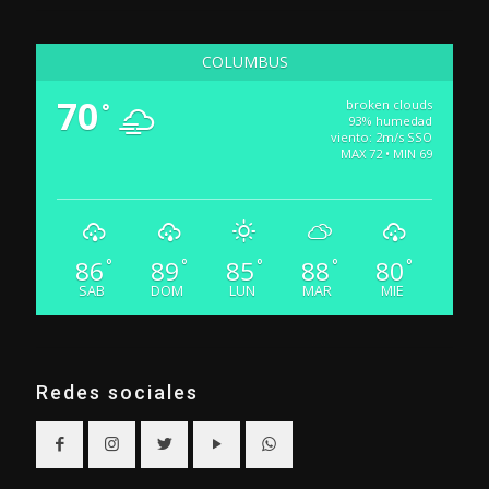
COLUMBUS
70
broken clouds
°
93% humedad
viento: 2m/s SSO
MAX 72 • MIN 69
86
89
85
88
80
°
°
°
°
°
SAB
DOM
LUN
MAR
MIE
Redes sociales