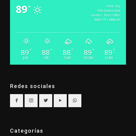
89
clear sky
°
56% humedad
viento: 1m/s ONO
MAX 91 • MIN 86
89
88
88
89
89
°
°
°
°
°
JUE
VIE
SAB
DOM
LUN
Redes sociales
Categorías