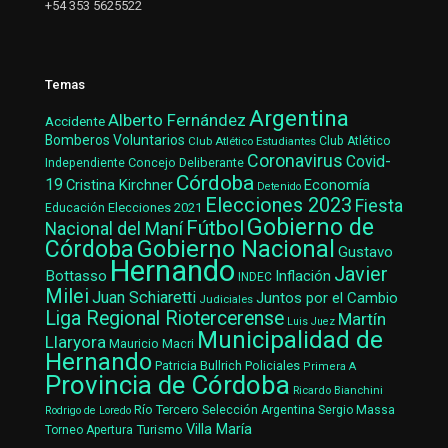
+54 353 5625522
Temas
Argentina
Alberto Fernández
Accidente
Bomberos Voluntarios
Club Atlético Estudiantes
Club Atlético
Coronavirus
Covid-
Concejo Deliberante
Independiente
Córdoba
19
Cristina Kirchner
Economía
Detenido
Elecciones 2023
Fiesta
Elecciones 2021
Educación
Gobierno de
Fútbol
Nacional del Maní
Gobierno Nacional
Córdoba
Gustavo
Hernando
Javier
Bottasso
Inflación
INDEC
Milei
Juan Schiaretti
Juntos por el Cambio
Judiciales
Liga Regional Riotercerense
Martín
Luis Juez
Municipalidad de
Llaryora
Mauricio Macri
Hernando
Patricia Bullrich
Policiales
Primera A
Provincia de Córdoba
Ricardo Bianchini
Río Tercero
Selección Argentina
Sergio Massa
Rodrigo de Loredo
Villa María
Turismo
Torneo Apertura