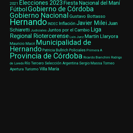
Elecciones 2023
Fiesta Nacional del Maní
2021
Gobierno de Córdoba
Fútbol
Gobierno Nacional
Gustavo Bottasso
Hernando
Javier Milei
Juan
Inflación
INDEC
Liga
Schiaretti
Juntos por el Cambio
Judiciales
Regional Riotercerense
Martín Llaryora
Luis Juez
Municipalidad de
Mauricio Macri
Hernando
Patricia Bullrich
Policiales
Primera A
Provincia de Córdoba
Ricardo Bianchini
Rodrigo
Río Tercero
Selección Argentina
Sergio Massa
Torneo
de Loredo
Villa María
Turismo
Apertura