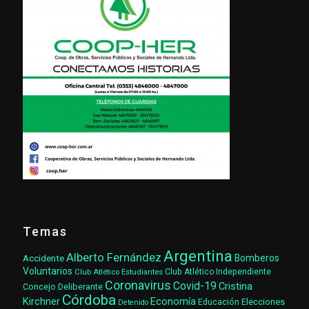
Temas
Argentina
Alberto Fernández
Accidente
Bomberos
Voluntarios
Club Atlético Estudiantes
Club Atlético Independiente
Coronavirus
Covid-19
Cristina
Concejo Deliberante
Córdoba
Kirchner
Economía
Elecciones
Educación
Detenido