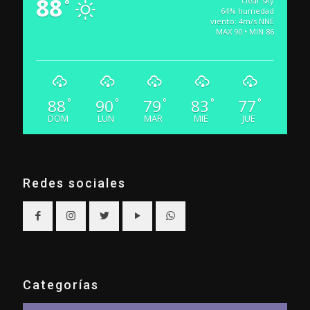
88
clear sky
°
64% humedad
viento: 4m/s NNE
MAX 90 • MIN 86
88
90
79
83
77
°
°
°
°
°
DOM
LUN
MAR
MIE
JUE
Redes sociales
Categorías