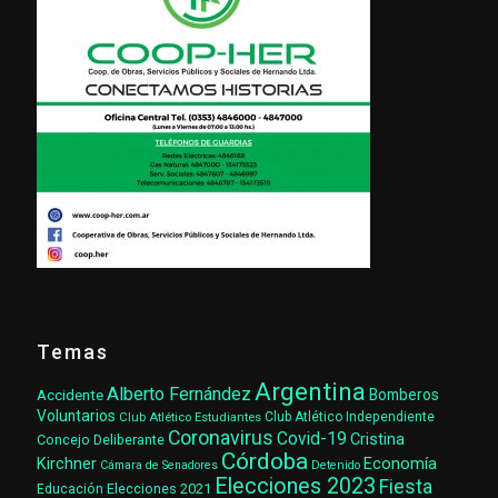
Temas
Argentina
Alberto Fernández
Accidente
Bomberos
Voluntarios
Club Atlético Estudiantes
Club Atlético Independiente
Coronavirus
Covid-19
Cristina
Concejo Deliberante
Córdoba
Kirchner
Economía
Cámara de Senadores
Detenido
Elecciones 2023
Fiesta
Elecciones 2021
Educación