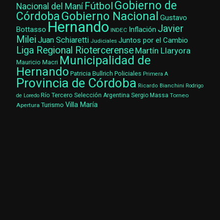
Gobierno de
Fútbol
Nacional del Maní
Gobierno Nacional
Córdoba
Gustavo
Hernando
Javier
Bottasso
Inflación
INDEC
Milei
Juan Schiaretti
Juntos por el Cambio
Judiciales
Liga Regional Riotercerense
Martín Llaryora
Municipalidad de
Mauricio Macri
Hernando
Patricia Bullrich
Policiales
Primera A
Provincia de Córdoba
Ricardo Bianchini
Rodrigo
Río Tercero
Selección Argentina
Sergio Massa
Torneo
de Loredo
Villa María
Turismo
Apertura