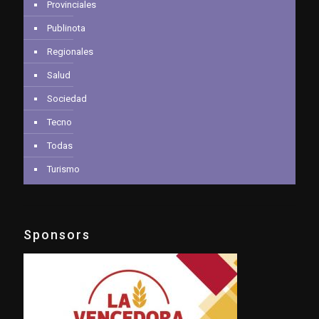
Provinciales
Publinota
Regionales
Salud
Sociedad
Tecno
Todas
Turismo
Sponsors