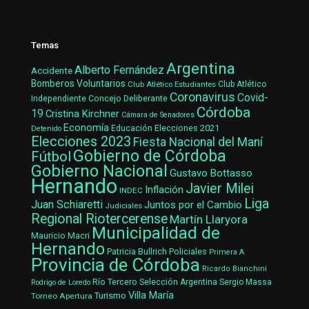
Temas
Argentina
Alberto Fernández
Accidente
Bomberos Voluntarios
Club Atlético Estudiantes
Club Atlético
Coronavirus
Covid-
Concejo Deliberante
Independiente
Córdoba
19
Cristina Kirchner
Cámara de Senadores
Economía
Elecciones 2021
Educación
Detenido
Elecciones 2023
Fiesta Nacional del Maní
Gobierno de Córdoba
Fútbol
Gobierno Nacional
Gustavo Bottasso
Hernando
Javier Milei
Inflación
INDEC
Liga
Juan Schiaretti
Juntos por el Cambio
Judiciales
Regional Riotercerense
Martín Llaryora
Municipalidad de
Mauricio Macri
Hernando
Patricia Bullrich
Policiales
Primera A
Provincia de Córdoba
Ricardo Bianchini
Río Tercero
Selección Argentina
Sergio Massa
Rodrigo de Loredo
Villa María
Turismo
Torneo Apertura