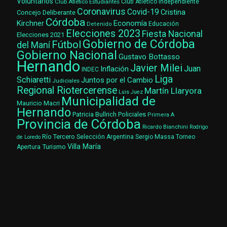
Voluntarios
Club Atlético Estudiantes
Club Atlético Independiente
Coronavirus
Covid-19
Cristina
Concejo Deliberante
Córdoba
Kirchner
Economía
Educación
Detenido
Elecciones 2023
Fiesta Nacional
Elecciones 2021
Gobierno de Córdoba
Fútbol
del Maní
Gobierno Nacional
Gustavo Bottasso
Hernando
Javier Milei
Juan
Inflación
INDEC
Liga
Schiaretti
Juntos por el Cambio
Judiciales
Regional Riotercerense
Martín Llaryora
Luis Juez
Municipalidad de
Mauricio Macri
Hernando
Patricia Bullrich
Policiales
Primera A
Provincia de Córdoba
Ricardo Bianchini
Rodrigo
Río Tercero
Selección Argentina
Sergio Massa
Torneo
de Loredo
Villa María
Turismo
Apertura