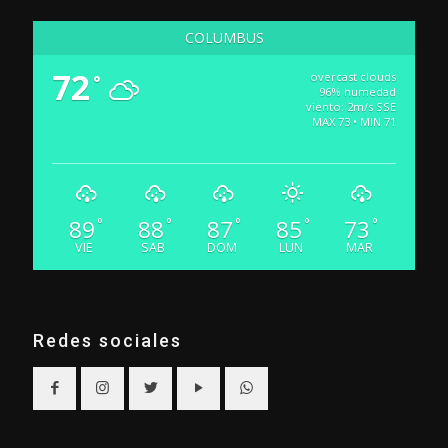
COLUMBUS
72
overcast clouds
°
96% humedad
viento: 2m/s SSE
MAX 73 • MIN 71
89
88
87
85
73
°
°
°
°
°
VIE
SAB
DOM
LUN
MAR
Redes sociales