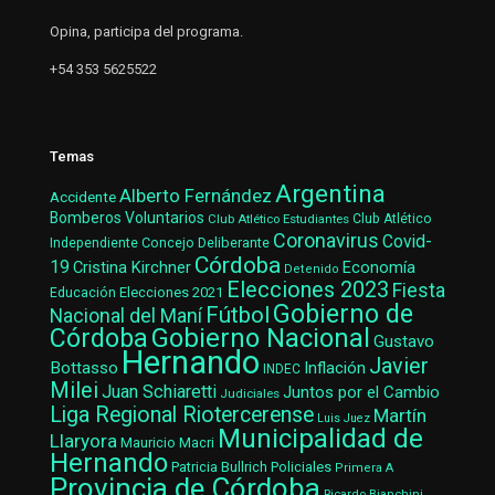
Opina, participa del programa.
+54 353 5625522
Temas
Argentina
Alberto Fernández
Accidente
Bomberos Voluntarios
Club Atlético Estudiantes
Club Atlético
Coronavirus
Covid-
Concejo Deliberante
Independiente
Córdoba
19
Cristina Kirchner
Economía
Detenido
Elecciones 2023
Fiesta
Elecciones 2021
Educación
Gobierno de
Fútbol
Nacional del Maní
Gobierno Nacional
Córdoba
Gustavo
Hernando
Javier
Bottasso
Inflación
INDEC
Milei
Juan Schiaretti
Juntos por el Cambio
Judiciales
Liga Regional Riotercerense
Martín
Luis Juez
Municipalidad de
Llaryora
Mauricio Macri
Hernando
Patricia Bullrich
Policiales
Primera A
Provincia de Córdoba
Ricardo Bianchini