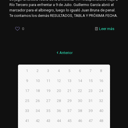
Río Tercero para enfrentar a 9 de Julio. Guillermo García abrió el
marcador para el albinegro, luego lo igualó Juan Bruna de penal.
Te contamos los demás RESULTADOS, TABLA Y PRÓXIMA FECHA.
0
Leer más
Anterior
1
2
3
4
5
6
7
8
9
10
11
12
13
14
15
16
17
18
19
20
21
22
23
24
25
26
27
28
29
30
31
32
33
34
35
36
37
38
39
40
41
42
43
44
45
46
47
48