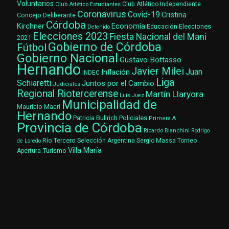
Voluntarios
Club Atlético Estudiantes
Club Atlético Independiente
Coronavirus
Covid-19
Cristina
Concejo Deliberante
Córdoba
Kirchner
Economía
Elecciones
Educación
Detenido
Elecciones 2023
Fiesta Nacional del Maní
2021
Gobierno de Córdoba
Fútbol
Gobierno Nacional
Gustavo Bottasso
Hernando
Javier Milei
Juan
Inflación
INDEC
Liga
Schiaretti
Juntos por el Cambio
Judiciales
Regional Riotercerense
Martín Llaryora
Luis Juez
Municipalidad de
Mauricio Macri
Hernando
Patricia Bullrich
Policiales
Primera A
Provincia de Córdoba
Ricardo Bianchini
Rodrigo
Río Tercero
Selección Argentina
Sergio Massa
Torneo
de Loredo
Villa María
Turismo
Apertura