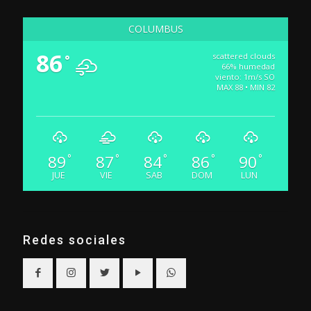
COLUMBUS
86
scattered clouds
°
66% humedad
viento: 1m/s SO
MAX 88 • MIN 82
89
87
84
86
90
°
°
°
°
°
JUE
VIE
SAB
DOM
LUN
Redes sociales