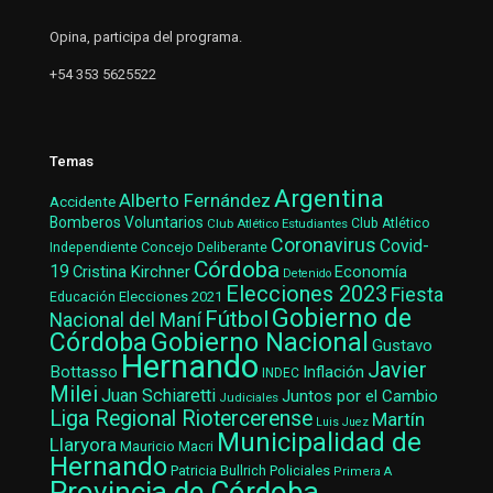
Opina, participa del programa.
+54 353 5625522
Temas
Argentina
Alberto Fernández
Accidente
Bomberos Voluntarios
Club Atlético Estudiantes
Club Atlético
Coronavirus
Covid-
Concejo Deliberante
Independiente
Córdoba
19
Cristina Kirchner
Economía
Detenido
Elecciones 2023
Fiesta
Elecciones 2021
Educación
Gobierno de
Fútbol
Nacional del Maní
Gobierno Nacional
Córdoba
Gustavo
Hernando
Javier
Bottasso
Inflación
INDEC
Milei
Juan Schiaretti
Juntos por el Cambio
Judiciales
Liga Regional Riotercerense
Martín
Luis Juez
Municipalidad de
Llaryora
Mauricio Macri
Hernando
Patricia Bullrich
Policiales
Primera A
Provincia de Córdoba