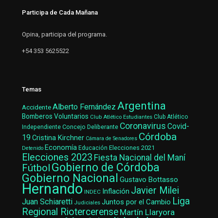
Participa de Cada Mañana
Opina, participa del programa.
+54 353 5625522
Temas
Argentina
Alberto Fernández
Accidente
Bomberos Voluntarios
Club Atlético Estudiantes
Club Atlético
Coronavirus
Covid-
Concejo Deliberante
Independiente
Córdoba
19
Cristina Kirchner
Cámara de Senadores
Economía
Elecciones 2021
Educación
Detenido
Elecciones 2023
Fiesta Nacional del Maní
Gobierno de Córdoba
Fútbol
Gobierno Nacional
Gustavo Bottasso
Hernando
Javier Milei
Inflación
INDEC
Liga
Juan Schiaretti
Juntos por el Cambio
Judiciales
Regional Riotercerense
Martín Llaryora