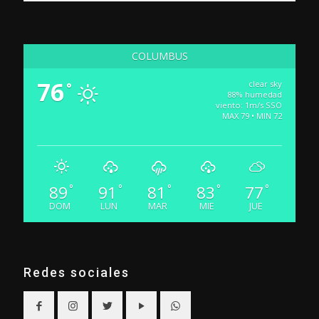
COLUMBUS
76
clear sky
°
88% humedad
viento: 1m/s SSO
MAX 79 • MIN 72
89
91
81
83
77
°
°
°
°
°
DOM
LUN
MAR
MIE
JUE
Redes sociales