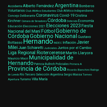
Argentina
Alberto Fernández
Accidente
Bomberos
Voluntarios
Club Atlético Estudiantes
Club Atlético Independiente
Coronavirus
Covid-19
Cristina
Concejo Deliberante
Córdoba
Kirchner
Economía
Cámara de Senadores
Detenido
Elecciones 2023
Fiesta
Elecciones 2021
Educación
Gobierno de
Fútbol
Nacional del Maní
Gobierno Nacional
Córdoba
Gustavo
Hernando
Javier
Bottasso
Inflación
INDEC
Milei
Juan Schiaretti
Juntos por el Cambio
Judiciales
Liga Regional Riotercerense
Martín Llaryora
Municipalidad de
Mauricio Macri
Hernando
Patricia Bullrich
Policiales
Primera A
Provincia de Córdoba
Ricardo Bianchini
Rodrigo
Río Tercero
Selección Argentina
Sergio Massa
Torneo
de Loredo
Villa María
Turismo
Apertura