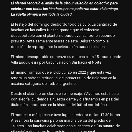
El plantel recorrió el anillo de la Circunvalación en colectivo para
celebrar con todos los hinchas que no pudieron estar el domingo.
La vuelta olímpica por toda la ciudad.
El festejo del domingo desbordó todo cálculo. La cantidad de
hinchas en las calles fue tan grande que el colectivo
descapotable con el plantel no pudo avanzar por el recorrido
previsto. Ante semejante marea celeste, Belgrano tomó la
decisión de reprogramar la celebración para este lunes.
El micro descapotable comenzó su marcha a las 15 horas desde
Villa Esquiú e irá por Circunvalación Sur hacia el Norte.
El mismo formato que el club utilizó en 2022 y que esta vez
tendrá un sabor histórico: el del primer título de Belgrano en la
máxima categoría del fútbol argentino.
Desde el club fueron claros en el mensaje: «Vivamos esta fiesta
con alegría, cuidemos a nuestra gente y disfrutemos en paz del
título más importante en la historia del fútbol cordobés.»
El momento más picante tuvo lugar alrededor de las 17:30 horas.
A esa hora la caravana paró su marcha cerca del predio de
Talleres. Los hinchas celebraron con el cántico de “un minuto de
silencio” y dedicaron los festejos a su eterno rival.