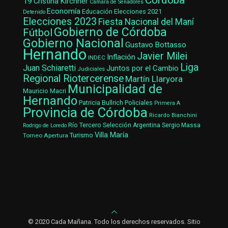
19
Cristina Kirchner
Cámara de Senadores
Economía
Elecciones 2021
Educación
Detenido
Elecciones 2023
Fiesta Nacional del Maní
Gobierno de Córdoba
Fútbol
Gobierno Nacional
Gustavo Bottasso
Hernando
Javier Milei
Inflación
INDEC
Liga
Juan Schiaretti
Juntos por el Cambio
Judiciales
Regional Riotercerense
Martín Llaryora
Municipalidad de
Mauricio Macri
Hernando
Patricia Bullrich
Policiales
Primera A
Provincia de Córdoba
Ricardo Bianchini
Río Tercero
Selección Argentina
Sergio Massa
Rodrigo de Loredo
Villa María
Turismo
Torneo Apertura
© 2020 Cada Mañana. Todo los derechos reservados. Sitio