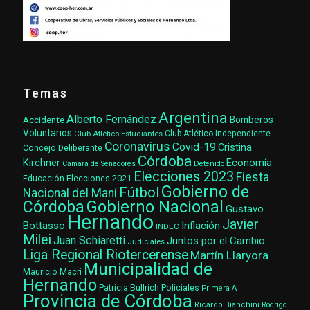
Temas
Argentina
Alberto Fernández
Accidente
Bomberos
Voluntarios
Club Atlético Estudiantes
Club Atlético Independiente
Coronavirus
Covid-19
Cristina
Concejo Deliberante
Córdoba
Kirchner
Economía
Cámara de Senadores
Detenido
Elecciones 2023
Fiesta
Elecciones 2021
Educación
Gobierno de
Fútbol
Nacional del Maní
Gobierno Nacional
Córdoba
Gustavo
Hernando
Javier
Bottasso
Inflación
INDEC
Milei
Juan Schiaretti
Juntos por el Cambio
Judiciales
Liga Regional Riotercerense
Martín Llaryora
Municipalidad de
Mauricio Macri
Hernando
Patricia Bullrich
Policiales
Primera A
Provincia de Córdoba
Ricardo Bianchini
Rodrigo