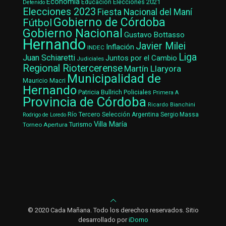
Economía
Elecciones 2021
Educación
Detenido
Elecciones 2023
Fiesta Nacional del Maní
Gobierno de Córdoba
Fútbol
Gobierno Nacional
Gustavo Bottasso
Hernando
Javier Milei
Inflación
INDEC
Liga
Juan Schiaretti
Juntos por el Cambio
Judiciales
Regional Riotercerense
Martín Llaryora
Municipalidad de
Mauricio Macri
Hernando
Patricia Bullrich
Policiales
Primera A
Provincia de Córdoba
Ricardo Bianchini
Río Tercero
Selección Argentina
Sergio Massa
Rodrigo de Loredo
Villa María
Turismo
Torneo Apertura
© 2020 Cada Mañana. Todo los derechos reservados. Sitio
desarrollado por
iDomo