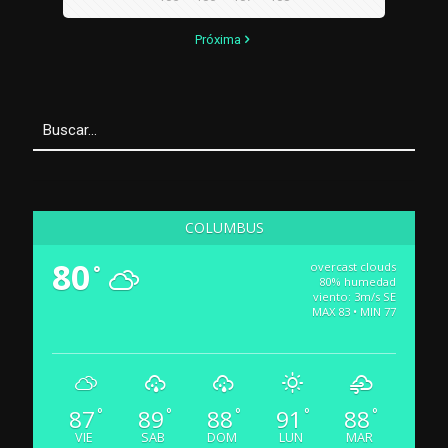
Próxima
COLUMBUS
80
overcast clouds
°
80% humedad
viento: 3m/s SE
MAX 83 • MIN 77
87
89
88
91
88
°
°
°
°
°
VIE
SAB
DOM
LUN
MAR