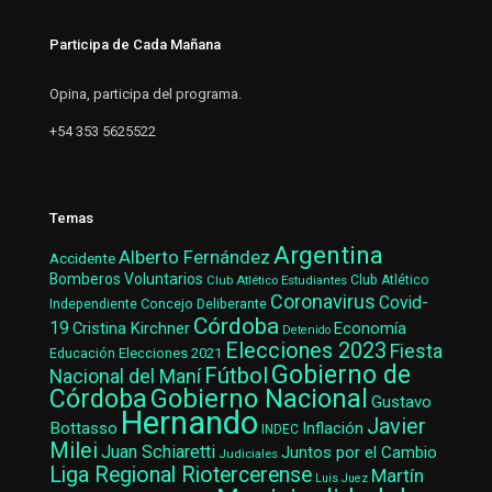
Participa de Cada Mañana
Opina, participa del programa.
+54 353 5625522
Temas
Argentina
Alberto Fernández
Accidente
Bomberos Voluntarios
Club Atlético Estudiantes
Club Atlético
Coronavirus
Covid-
Concejo Deliberante
Independiente
Córdoba
19
Cristina Kirchner
Economía
Detenido
Elecciones 2023
Fiesta
Elecciones 2021
Educación
Gobierno de
Fútbol
Nacional del Maní
Gobierno Nacional
Córdoba
Gustavo
Hernando
Javier
Bottasso
Inflación
INDEC
Milei
Juan Schiaretti
Juntos por el Cambio
Judiciales
Liga Regional Riotercerense
Martín
Luis Juez