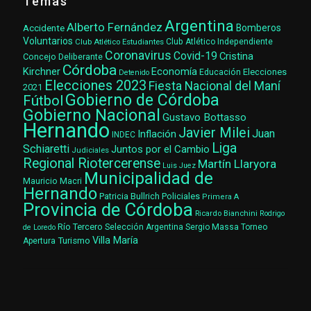
Temas
Argentina
Alberto Fernández
Accidente
Bomberos
Voluntarios
Club Atlético Estudiantes
Club Atlético Independiente
Coronavirus
Covid-19
Cristina
Concejo Deliberante
Córdoba
Kirchner
Economía
Elecciones
Educación
Detenido
Elecciones 2023
Fiesta Nacional del Maní
2021
Gobierno de Córdoba
Fútbol
Gobierno Nacional
Gustavo Bottasso
Hernando
Javier Milei
Juan
Inflación
INDEC
Liga
Schiaretti
Juntos por el Cambio
Judiciales
Regional Riotercerense
Martín Llaryora
Luis Juez
Municipalidad de
Mauricio Macri
Hernando
Patricia Bullrich
Policiales
Primera A
Provincia de Córdoba
Ricardo Bianchini
Rodrigo
Río Tercero
Selección Argentina
Sergio Massa
Torneo
de Loredo
Villa María
Turismo
Apertura