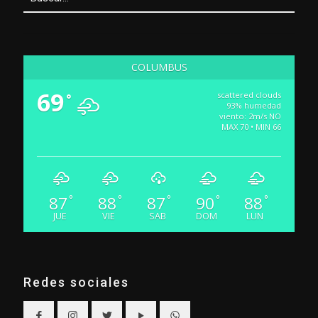
COLUMBUS
69
scattered clouds
°
93% humedad
viento: 2m/s NO
MAX 70 • MIN 66
87
88
87
90
88
°
°
°
°
°
JUE
VIE
SAB
DOM
LUN
Redes sociales