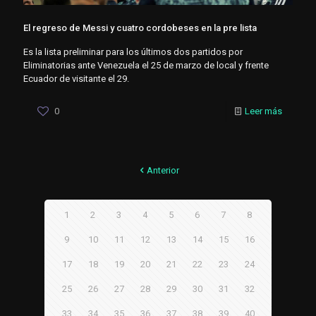
El regreso de Messi y cuatro cordobeses en la pre lista
Es la lista preliminar para los últimos dos partidos por
Eliminatorias ante Venezuela el 25 de marzo de local y frente
Ecuador de visitante el 29.
0
Leer más
Anterior
1
2
3
4
5
6
7
8
9
10
11
12
13
14
15
16
17
18
19
20
21
22
23
24
25
26
27
28
29
30
31
32
33
34
35
36
37
38
39
40