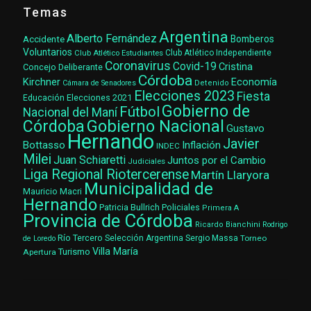
Temas
Argentina
Alberto Fernández
Accidente
Bomberos
Voluntarios
Club Atlético Estudiantes
Club Atlético Independiente
Coronavirus
Covid-19
Cristina
Concejo Deliberante
Córdoba
Kirchner
Economía
Cámara de Senadores
Detenido
Elecciones 2023
Fiesta
Elecciones 2021
Educación
Gobierno de
Fútbol
Nacional del Maní
Gobierno Nacional
Córdoba
Gustavo
Hernando
Javier
Bottasso
Inflación
INDEC
Milei
Juan Schiaretti
Juntos por el Cambio
Judiciales
Liga Regional Riotercerense
Martín Llaryora
Municipalidad de
Mauricio Macri
Hernando
Patricia Bullrich
Policiales
Primera A
Provincia de Córdoba
Ricardo Bianchini
Rodrigo
Río Tercero
Selección Argentina
Sergio Massa
Torneo
de Loredo
Villa María
Turismo
Apertura