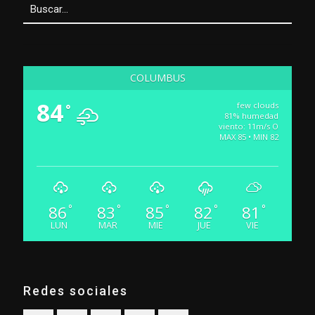
COLUMBUS
84
few clouds
°
81% humedad
viento: 11m/s O
MAX 85 • MIN 82
86
83
85
82
81
°
°
°
°
°
LUN
MAR
MIE
JUE
VIE
Redes sociales