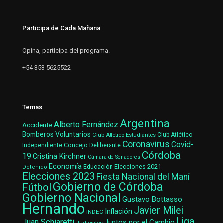
Participa de Cada Mañana
Opina, participa del programa.
+54 353 5625522
Temas
Argentina
Alberto Fernández
Accidente
Bomberos Voluntarios
Club Atlético Estudiantes
Club Atlético
Coronavirus
Covid-
Concejo Deliberante
Independiente
Córdoba
19
Cristina Kirchner
Cámara de Senadores
Economía
Elecciones 2021
Educación
Detenido
Elecciones 2023
Fiesta Nacional del Maní
Gobierno de Córdoba
Fútbol
Gobierno Nacional
Gustavo Bottasso
Hernando
Javier Milei
Inflación
INDEC
Liga
Juan Schiaretti
Juntos por el Cambio
Judiciales