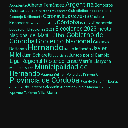
Argentina
Alberto Fernández
Accidente
Bomberos
Voluntarios
Club Atlético Estudiantes
Club Atlético Independiente
Coronavirus
Covid-19
Cristina
Concejo Deliberante
Córdoba
Kirchner
Economía
Cámara de Senadores
Detenido
Elecciones 2023
Fiesta
Elecciones 2021
Educación
Gobierno de
Fútbol
Nacional del Maní
Gobierno Nacional
Córdoba
Gustavo
Hernando
Javier
Bottasso
Inflación
INDEC
Milei
Juan Schiaretti
Juntos por el Cambio
Judiciales
Liga Regional Riotercerense
Martín Llaryora
Municipalidad de
Mauricio Macri
Hernando
Patricia Bullrich
Policiales
Primera A
Provincia de Córdoba
Ricardo Bianchini
Rodrigo
Río Tercero
Selección Argentina
Sergio Massa
Torneo
de Loredo
Villa María
Turismo
Apertura