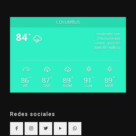
COLUMBUS
84
moderate rain
°
72% humedad
viento: 3m/s SO
MAX 88 • MIN 82
86
87
89
91
89
°
°
°
°
°
VIE
SAB
DOM
LUN
MAR
Redes sociales