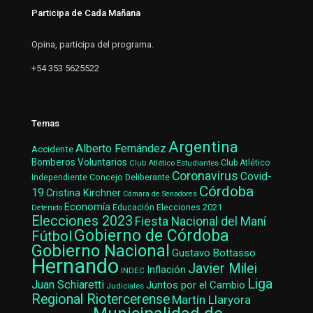
Participa de Cada Mañana
Opina, participa del programa.
+54 353 5625522
Temas
Argentina
Alberto Fernández
Accidente
Bomberos Voluntarios
Club Atlético Estudiantes
Club Atlético
Coronavirus
Covid-
Concejo Deliberante
Independiente
Córdoba
19
Cristina Kirchner
Cámara de Senadores
Economía
Elecciones 2021
Educación
Detenido
Elecciones 2023
Fiesta Nacional del Maní
Gobierno de Córdoba
Fútbol
Gobierno Nacional
Gustavo Bottasso
Hernando
Javier Milei
Inflación
INDEC
Liga
Juan Schiaretti
Juntos por el Cambio
Judiciales
Regional Riotercerense
Martín Llaryora