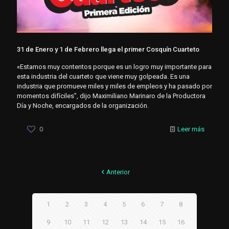
31 de Enero y 1 de Febrero llega el primer Cosquín Cuarteto
«Estamos muy contentos porque es un logro muy importante para
esta industria del cuarteto que viene muy golpeada. Es una
industria que promueve miles y miles de empleos y ha pasado por
momentos difíciles”, dijo Maximiliano Marinaro de la Productora
Día y Noche, encargados de la organización.
0
Leer más
Anterior
1
2
3
4
5
6
7
8
9
10
11
12
13
14
15
16