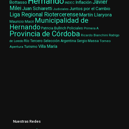
Hernando
Javier
Bottasso
Inflación
INDEC
Milei
Juan Schiaretti
Juntos por el Cambio
Judiciales
Liga Regional Riotercerense
Martín Llaryora
Municipalidad de
Mauricio Macri
Hernando
Patricia Bullrich
Policiales
Primera A
Provincia de Córdoba
Ricardo Bianchini
Rodrigo
Río Tercero
Selección Argentina
Sergio Massa
Torneo
de Loredo
Villa María
Turismo
Apertura
Nuestras Redes