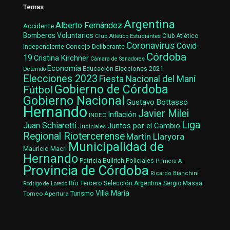
Temas
Argentina
Alberto Fernández
Accidente
Bomberos Voluntarios
Club Atlético Estudiantes
Club Atlético
Coronavirus
Covid-
Concejo Deliberante
Independiente
Córdoba
19
Cristina Kirchner
Cámara de Senadores
Economía
Elecciones 2021
Educación
Detenido
Elecciones 2023
Fiesta Nacional del Maní
Gobierno de Córdoba
Fútbol
Gobierno Nacional
Gustavo Bottasso
Hernando
Javier Milei
Inflación
INDEC
Liga
Juan Schiaretti
Juntos por el Cambio
Judiciales
Regional Riotercerense
Martín Llaryora
Municipalidad de
Mauricio Macri
Hernando
Patricia Bullrich
Policiales
Primera A
Provincia de Córdoba
Ricardo Bianchini
Río Tercero
Selección Argentina
Sergio Massa
Rodrigo de Loredo
Villa María
Turismo
Torneo Apertura