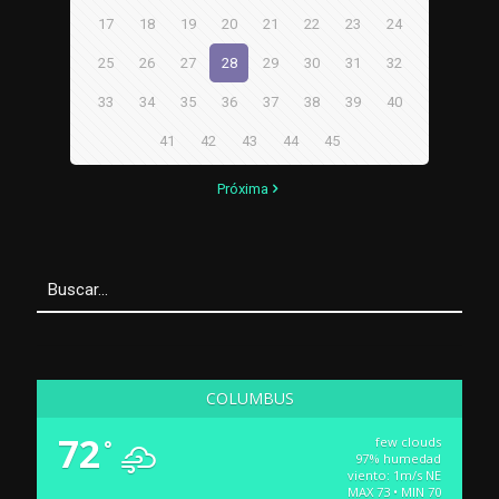
17
18
19
20
21
22
23
24
25
26
27
28
29
30
31
32
33
34
35
36
37
38
39
40
41
42
43
44
45
Próxima
COLUMBUS
72
few clouds
°
97% humedad
viento: 1m/s NE
MAX 73 • MIN 70