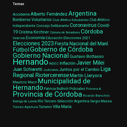
Temas
Argentina
Alberto Fernández
Accidente
Bomberos Voluntarios
Club Atlético Estudiantes
Club Atlético
Coronavirus
Covid-
Concejo Deliberante
Independiente
Córdoba
19
Cristina Kirchner
Cámara de Senadores
Economía
Elecciones 2021
Educación
Detenido
Elecciones 2023
Fiesta Nacional del Maní
Gobierno de Córdoba
Fútbol
Gobierno Nacional
Gustavo Bottasso
Hernando
Javier Milei
Inflación
INDEC
Liga
Juan Schiaretti
Juntos por el Cambio
Judiciales
Regional Riotercerense
Martín Llaryora
Municipalidad de
Mauricio Macri
Hernando
Patricia Bullrich
Policiales
Primera A
Provincia de Córdoba
Ricardo Bianchini
Río Tercero
Selección Argentina
Sergio Massa
Rodrigo de Loredo
Villa María
Turismo
Torneo Apertura