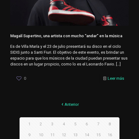
Magalí Supertino, una artista con mucho “andar” en la música
Es de Villa María y el 23 de julio presentará su disco en el ciclo
SIDIS junto a Santi Fiuri. El objetivo de este evento, es brindar un
espacio para que los músicos de la ciudad puedan presentar sus
discos en un lugar propicio, como lo es el Leonardo Favio.
[…]
0
Leer más
Anterior
1
2
3
4
5
6
7
8
9
10
11
12
13
14
15
16