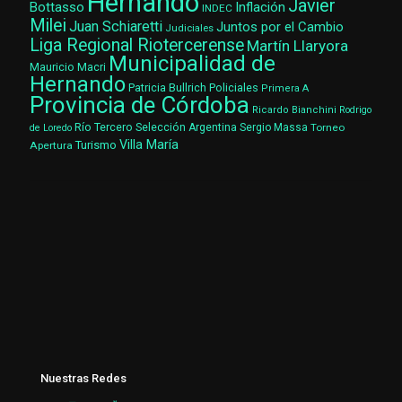
Hernando
Javier
Bottasso
Inflación
INDEC
Milei
Juan Schiaretti
Juntos por el Cambio
Judiciales
Liga Regional Riotercerense
Martín Llaryora
Municipalidad de
Mauricio Macri
Hernando
Patricia Bullrich
Policiales
Primera A
Provincia de Córdoba
Ricardo Bianchini
Rodrigo
Río Tercero
Selección Argentina
Sergio Massa
Torneo
de Loredo
Villa María
Turismo
Apertura
Nuestras Redes