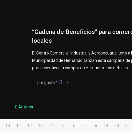
“Cadena de Beneficios” para comer
locales
El Centro Comercial, Industrial y Agropecuario junto a 
Municipalidad de Hernando, lanzan esta campaña de
para incentivar la compra en Hernando. Los detalles.
¿Te gusta?
0
Anterior
10
11
12
13
14
15
16
17
18
19
20
21