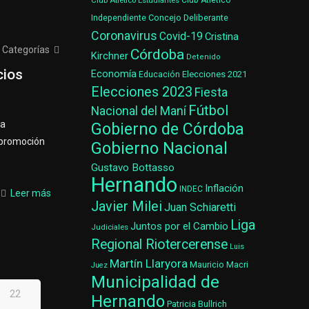
Club Atlético Estudiantes
Club Atlético
Concejo Deliberante
Independiente
Coronavirus
Covid-19
Cristina
Categorías
Córdoba
Kirchner
Detenido
cios
Economía
Elecciones 2021
Educación
Elecciones 2023
Fiesta
Fútbol
Nacional del Maní
la
Gobierno de Córdoba
 promoción
Gobierno Nacional
Gustavo Bottasso
Hernando
Inflación
INDEC
Leer más
Javier Milei
Juan Schiaretti
Liga
Juntos por el Cambio
Judiciales
Regional Riotercerense
Luis
Martín Llaryora
Mauricio Macri
Juez
Municipalidad de
22
Hernando
Patricia Bullrich