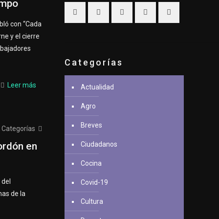
ampo
abló con “Cada
e y el cierre
abajadores
Categorías
Leer más
Actualidad
Agro
Breves
Categorías
ordón en
Ciudadanos
Cocina
 del
Covid-19
as de la
Cultura