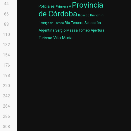
Provincia
44
Policiales
Primera A
de Córdoba
66
Ricardo Bianchini
Río Tercero
Selección
Rodrigo de Loredo
88
Argentina
Sergio Massa
Torneo Apertura
110
Villa María
Turismo
132
154
176
198
220
242
264
286
308