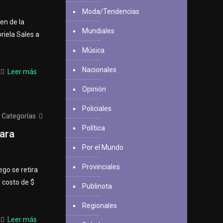
Moda/Tendencias
en de la
Mundiales
riela Sales a
Música
Nacionales
Leer más
Opinión
Policiales
Categorías
Política
ara
Por el Mundo
Provinciales
ego se retira
n costo de $
Publinota
Regionales
Leer más