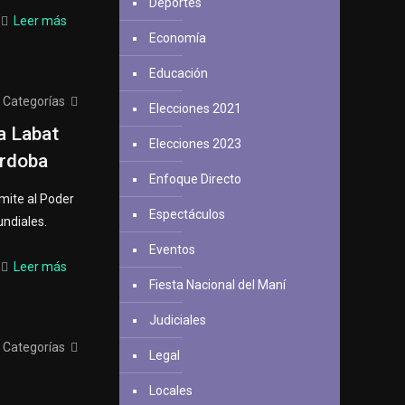
Deportes
Leer más
Economía
Educación
Categorías
Elecciones 2021
a Labat
Elecciones 2023
órdoba
Enfoque Directo
mite al Poder
Espectáculos
undiales.
Eventos
Leer más
Fiesta Nacional del Maní
Judiciales
Categorías
Legal
g
Locales