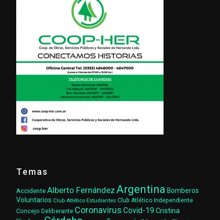
Temas
Argentina
Alberto Fernández
Accidente
Bomberos
Voluntarios
Club Atlético Estudiantes
Club Atlético Independiente
Coronavirus
Covid-19
Cristina
Concejo Deliberante