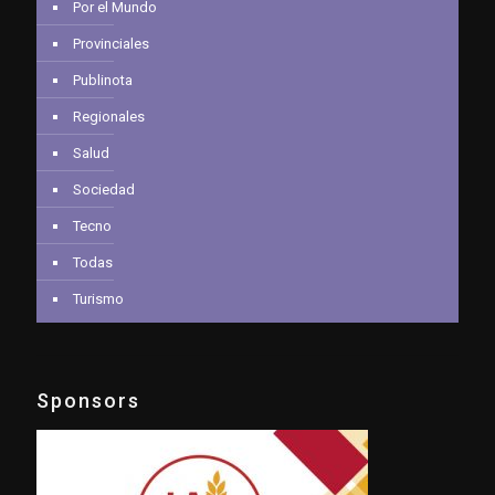
Por el Mundo
Provinciales
Publinota
Regionales
Salud
Sociedad
Tecno
Todas
Turismo
Sponsors