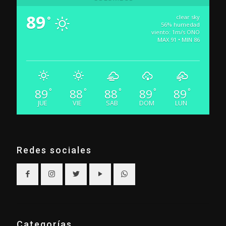
89
clear sky
°
56% humedad
viento: 1m/s ONO
MAX 91 • MIN 86
89
88
88
89
89
°
°
°
°
°
JUE
VIE
SAB
DOM
LUN
Redes sociales
Categorías