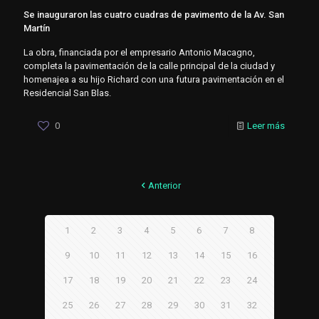
Se inauguraron las cuatro cuadras de pavimento de la Av. San
Martín
La obra, financiada por el empresario Antonio Macagno,
completa la pavimentación de la calle principal de la ciudad y
homenajea a su hijo Richard con una futura pavimentación en el
Residencial San Blas.
0
Leer más
Anterior
1
2
3
4
5
6
7
8
9
10
11
12
13
14
15
16
17
18
19
20
21
22
23
24
25
26
27
28
29
30
31
32