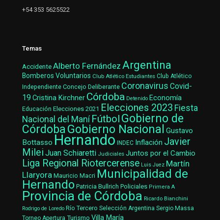
+54 353 5625522
Temas
Argentina
Alberto Fernández
Accidente
Bomberos Voluntarios
Club Atlético Estudiantes
Club Atlético
Coronavirus
Covid-
Concejo Deliberante
Independiente
Córdoba
19
Cristina Kirchner
Economía
Detenido
Elecciones 2023
Fiesta
Elecciones 2021
Educación
Gobierno de
Fútbol
Nacional del Maní
Gobierno Nacional
Córdoba
Gustavo
Hernando
Javier
Bottasso
Inflación
INDEC
Milei
Juan Schiaretti
Juntos por el Cambio
Judiciales
Liga Regional Riotercerense
Martín
Luis Juez
Municipalidad de
Llaryora
Mauricio Macri
Hernando
Patricia Bullrich
Policiales
Primera A
Provincia de Córdoba
Ricardo Bianchini
Río Tercero
Selección Argentina
Sergio Massa
Rodrigo de Loredo
Villa María
Turismo
Torneo Apertura