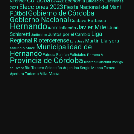
Córdoba
Kirchner
Economía
Elecciones
Educación
Detenido
Elecciones 2023
Fiesta Nacional del Maní
2021
Gobierno de Córdoba
Fútbol
Gobierno Nacional
Gustavo Bottasso
Hernando
Javier Milei
Juan
Inflación
INDEC
Liga
Schiaretti
Juntos por el Cambio
Judiciales
Regional Riotercerense
Martín Llaryora
Luis Juez
Municipalidad de
Mauricio Macri
Hernando
Patricia Bullrich
Policiales
Primera A
Provincia de Córdoba
Ricardo Bianchini
Rodrigo
Río Tercero
Selección Argentina
Sergio Massa
Torneo
de Loredo
Villa María
Turismo
Apertura