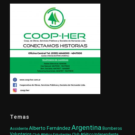
Temas
Argentina
Alberto Fernández
Accidente
Bomberos
Voluntarios
Club Atlético Estudiantes
Club Atlético Independiente