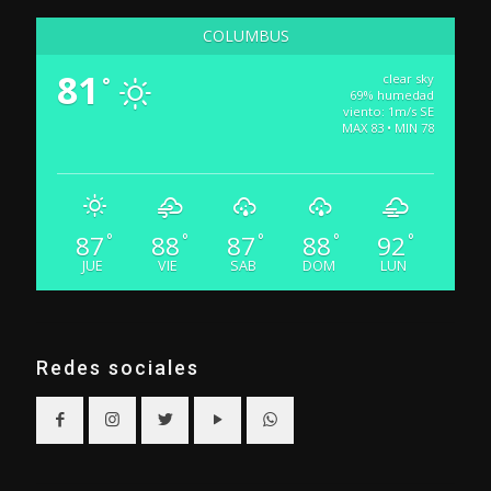
COLUMBUS
81
clear sky
°
69% humedad
viento: 1m/s SE
MAX 83 • MIN 78
87
88
87
88
92
°
°
°
°
°
JUE
VIE
SAB
DOM
LUN
Redes sociales