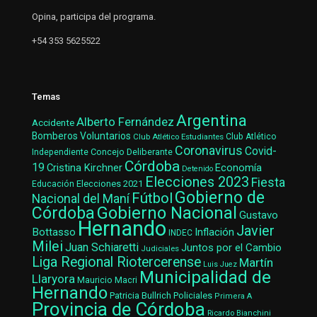
Opina, participa del programa.
+54 353 5625522
Temas
Argentina
Alberto Fernández
Accidente
Bomberos Voluntarios
Club Atlético Estudiantes
Club Atlético
Coronavirus
Covid-
Concejo Deliberante
Independiente
Córdoba
19
Cristina Kirchner
Economía
Detenido
Elecciones 2023
Fiesta
Elecciones 2021
Educación
Gobierno de
Fútbol
Nacional del Maní
Gobierno Nacional
Córdoba
Gustavo
Hernando
Javier
Bottasso
Inflación
INDEC
Milei
Juan Schiaretti
Juntos por el Cambio
Judiciales
Liga Regional Riotercerense
Martín
Luis Juez
Municipalidad de
Llaryora
Mauricio Macri
Hernando
Patricia Bullrich
Policiales
Primera A
Provincia de Córdoba
Ricardo Bianchini