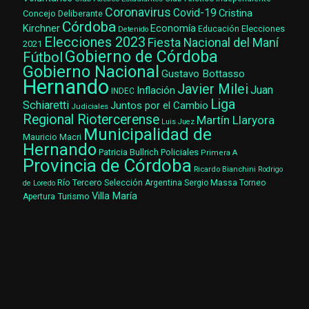
Coronavirus
Covid-19
Cristina
Concejo Deliberante
Córdoba
Kirchner
Economía
Elecciones
Educación
Detenido
Elecciones 2023
Fiesta Nacional del Maní
2021
Gobierno de Córdoba
Fútbol
Gobierno Nacional
Gustavo Bottasso
Hernando
Javier Milei
Juan
Inflación
INDEC
Liga
Schiaretti
Juntos por el Cambio
Judiciales
Regional Riotercerense
Martín Llaryora
Luis Juez
Municipalidad de
Mauricio Macri
Hernando
Patricia Bullrich
Policiales
Primera A
Provincia de Córdoba
Ricardo Bianchini
Rodrigo
Río Tercero
Selección Argentina
Sergio Massa
Torneo
de Loredo
Villa María
Turismo
Apertura