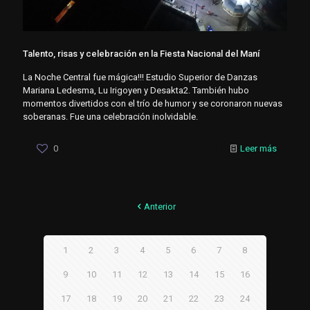
Talento, risas y celebración en la Fiesta Nacional del Maní
La Noche Central fue mágica!!! Estudio Superior de Danzas
Mariana Ledesma, Lu Irigoyen y Desakta2. También hubo
momentos divertidos con el trío de humor y se coronaron nuevas
soberanas. Fue una celebración inolvidable.
0
Leer más
Anterior
1
2
3
4
5
6
7
8
9
10
11
12
13
14
15
16
17
18
19
20
21
22
23
24