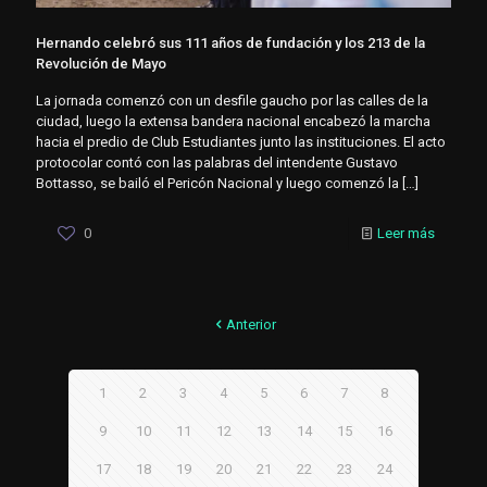
Hernando celebró sus 111 años de fundación y los 213 de la
Revolución de Mayo
La jornada comenzó con un desfile gaucho por las calles de la
ciudad, luego la extensa bandera nacional encabezó la marcha
hacia el predio de Club Estudiantes junto las instituciones. El acto
protocolar contó con las palabras del intendente Gustavo
Bottasso, se bailó el Pericón Nacional y luego comenzó la
[…]
0
Leer más
Anterior
1
2
3
4
5
6
7
8
9
10
11
12
13
14
15
16
17
18
19
20
21
22
23
24