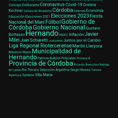
Coronavirus
Covid-19
Cristina
Concejo Deliberante
Córdoba
Kirchner
Economía
Cámara de Senadores
Detenido
Elecciones 2023
Fiesta
Elecciones 2021
Educación
Gobierno de
Fútbol
Nacional del Maní
Gobierno Nacional
Córdoba
Gustavo
Hernando
Javier
Bottasso
Inflación
INDEC
Milei
Juan Schiaretti
Juntos por el Cambio
Judiciales
Liga Regional Riotercerense
Martín Llaryora
Municipalidad de
Mauricio Macri
Hernando
Patricia Bullrich
Policiales
Primera A
Provincia de Córdoba
Ricardo Bianchini
Rodrigo
Río Tercero
Selección Argentina
Sergio Massa
Torneo
de Loredo
Villa María
Turismo
Apertura