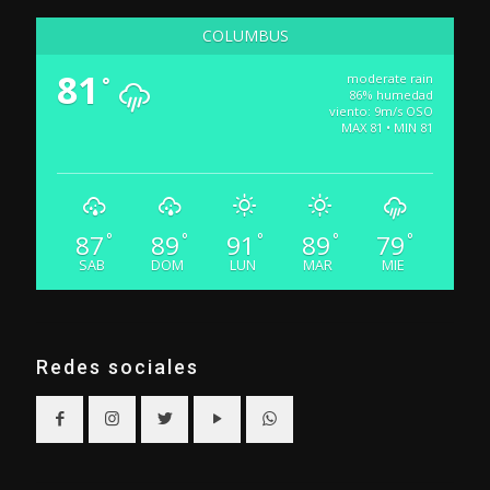
COLUMBUS
81
moderate rain
°
86% humedad
viento: 9m/s OSO
MAX 81 • MIN 81
87
89
91
89
79
°
°
°
°
°
SAB
DOM
LUN
MAR
MIE
Redes sociales