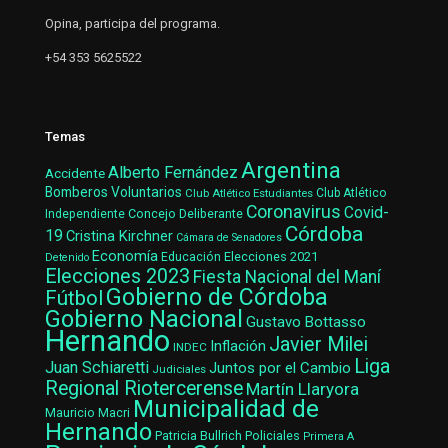
Opina, participa del programa.
+54 353 5625522
Temas
Argentina
Alberto Fernández
Accidente
Bomberos Voluntarios
Club Atlético Estudiantes
Club Atlético
Coronavirus
Covid-
Concejo Deliberante
Independiente
Córdoba
19
Cristina Kirchner
Cámara de Senadores
Economía
Elecciones 2021
Educación
Detenido
Elecciones 2023
Fiesta Nacional del Maní
Gobierno de Córdoba
Fútbol
Gobierno Nacional
Gustavo Bottasso
Hernando
Javier Milei
Inflación
INDEC
Liga
Juan Schiaretti
Juntos por el Cambio
Judiciales
Regional Riotercerense
Martín Llaryora
Municipalidad de
Mauricio Macri
Hernando
Patricia Bullrich
Policiales
Primera A