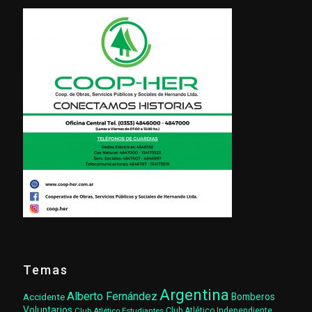
Temas
Argentina
Alberto Fernández
Accidente
Bomberos
Voluntarios
Club Atlético Estudiantes
Club Atlético Independiente