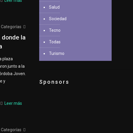
Leer más
Salud
Sociedad
Categorías
Tecno
a donde la
Todas
a
Turismo
a plaza
ron junto a la
Córdoba Joven.
e y
Sponsors
Leer más
Categorías