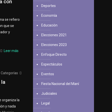
a con
Deportes
Economía
na se refiero
Educación
ón que se
vador y
Elecciones 2021
Elecciones 2023
Leer más
Enfoque Directo
Espectáculos
Categorías
Eventos
 la
Fiesta Nacional del Maní
Judiciales
 organiza la
Legal
ión y nada