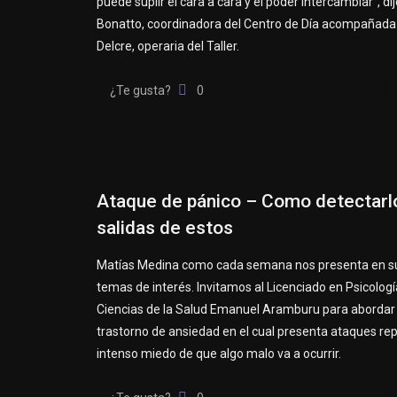
puede suplir el cara a cara y el poder intercambiar”, dij
Bonatto, coordinadora del Centro de Día acompañada
Delcre, operaria del Taller.
¿Te gusta?
0
Ataque de pánico – Como detectarlo
salidas de estos
Matías Medina como cada semana nos presenta en s
temas de interés. Invitamos al Licenciado en Psicología
Ciencias de la Salud Emanuel Aramburu para abordar 
trastorno de ansiedad en el cual presenta ataques rep
intenso miedo de que algo malo va a ocurrir.