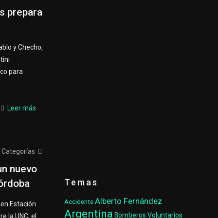
os prepara
Pablo y Checho,
tini
ico para
Leer más
Categorías
un nuevo
Temas
Córdoba
Alberto Fernández
Accidente
o en Estación
Argentina
Bomberos Voluntarios
re la UNC, el