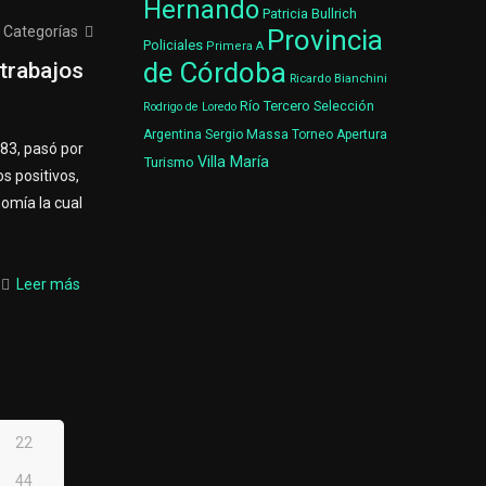
Hernando
Patricia Bullrich
Categorías
Provincia
Policiales
Primera A
de Córdoba
trabajos
Ricardo Bianchini
Río Tercero
Selección
Rodrigo de Loredo
Argentina
Sergio Massa
Torneo Apertura
83, pasó por
Villa María
Turismo
s positivos,
omía la cual
Leer más
22
44