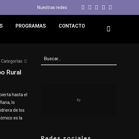
Nuestras redes
S
PROGRAMAS
CONTACTO
Categorías
po Rural
ierta hasta el
ñana, lo
idriera de los
nómico es la
Redes sociales