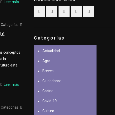
Leer más
Categorías
tá
Categorías
Actualidad
us conceptos
a la
Agro
futuro está
Breves
Ciudadanos
Leer más
Cocina
Covid-19
Categorías
Cultura