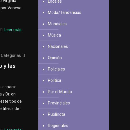
o Virginia
Locales
 por Vanesa
Moda/Tendencias
Mundiales
Leer más
Música
Nacionales
Categorías
Opinión
 y las
Policiales
Política
u espacio
Por el Mundo
 y Dr. en
este tipo de
Provinciales
etitivos de
Publinota
Regionales