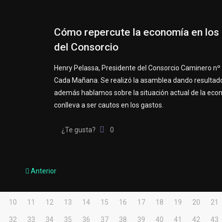
Cómo repercute la economía en los 
del Consorcio
Henry Pelassa, Presidente del Consorcio Caminero nº 
Cada Mañana. Se realizó la asamblea dando resultado
además hablamos sobre la situación actual de la econ
conlleva a ser cautos en los gastos.
¿Te gusta?
0
Anterior
10
11
12
13
14
15
16
17
18
19
20
21
32
33
34
35
36
37
38
39
40
41
42
43