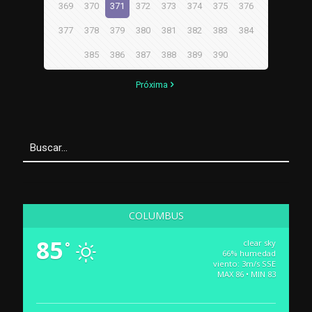
369
370
371
372
373
374
375
376
377
378
379
380
381
382
383
384
385
386
387
388
389
390
Próxima
COLUMBUS
85
clear sky
°
66% humedad
viento: 3m/s SSE
MAX 86 • MIN 83