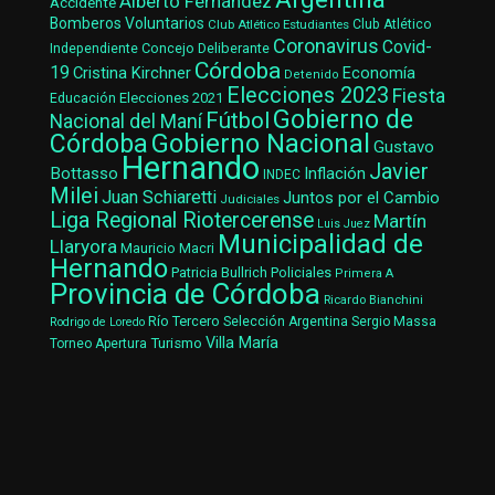
Alberto Fernández
Accidente
Bomberos Voluntarios
Club Atlético Estudiantes
Club Atlético
Coronavirus
Covid-
Concejo Deliberante
Independiente
Córdoba
19
Cristina Kirchner
Economía
Detenido
Elecciones 2023
Fiesta
Elecciones 2021
Educación
Gobierno de
Fútbol
Nacional del Maní
Gobierno Nacional
Córdoba
Gustavo
Hernando
Javier
Bottasso
Inflación
INDEC
Milei
Juan Schiaretti
Juntos por el Cambio
Judiciales
Liga Regional Riotercerense
Martín
Luis Juez
Municipalidad de
Llaryora
Mauricio Macri
Hernando
Patricia Bullrich
Policiales
Primera A
Provincia de Córdoba
Ricardo Bianchini
Río Tercero
Selección Argentina
Sergio Massa
Rodrigo de Loredo
Villa María
Turismo
Torneo Apertura