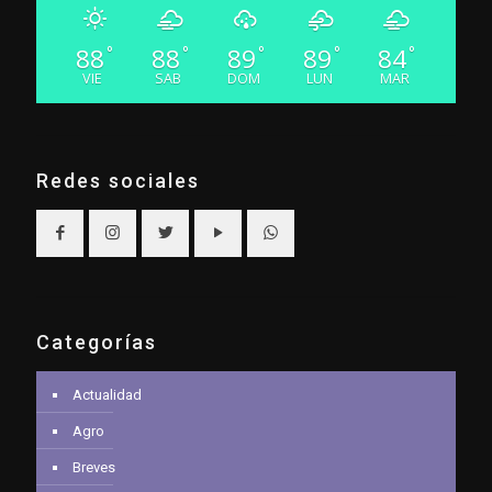
88
88
89
89
84
°
°
°
°
°
VIE
SAB
DOM
LUN
MAR
Redes sociales
Categorías
Actualidad
Agro
Breves