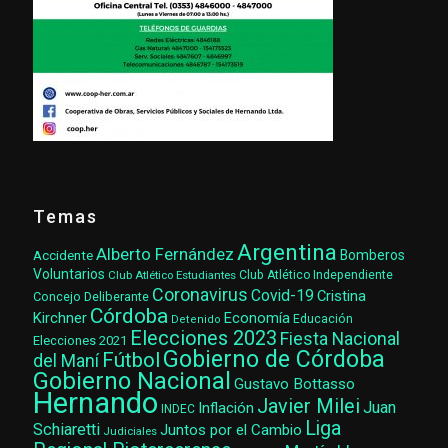
Temas
Argentina
Alberto Fernández
Accidente
Bomberos
Voluntarios
Club Atlético Estudiantes
Club Atlético Independiente
Coronavirus
Covid-19
Cristina
Concejo Deliberante
Córdoba
Kirchner
Economía
Educación
Detenido
Elecciones 2023
Fiesta Nacional
Elecciones 2021
Gobierno de Córdoba
Fútbol
del Maní
Gobierno Nacional
Gustavo Bottasso
Hernando
Javier Milei
Juan
Inflación
INDEC
Liga
Schiaretti
Juntos por el Cambio
Judiciales