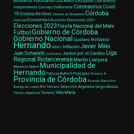
Bomberos Voluntarios
Club Atlético Estudiantes
Club Atlético
Coronavirus
Covid-
Concejo Deliberante
Independiente
Córdoba
19
Cristina Kirchner
Cámara de Senadores
Economía
Elecciones 2021
Educación
Detenido
Elecciones 2023
Fiesta Nacional del Maní
Gobierno de Córdoba
Fútbol
Gobierno Nacional
Gustavo Bottasso
Hernando
Javier Milei
Inflación
INDEC
Liga
Juan Schiaretti
Juntos por el Cambio
Judiciales
Regional Riotercerense
Martín Llaryora
Municipalidad de
Mauricio Macri
Hernando
Patricia Bullrich
Policiales
Primera A
Provincia de Córdoba
Ricardo Bianchini
Río Tercero
Selección Argentina
Sergio Massa
Rodrigo de Loredo
Villa María
Turismo
Torneo Apertura