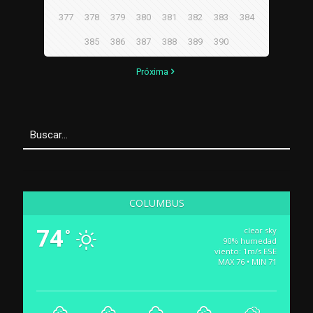
377
378
379
380
381
382
383
384
385
386
387
388
389
390
Próxima
COLUMBUS
74
clear sky
°
90% humedad
viento: 1m/s ESE
MAX 76 • MIN 71