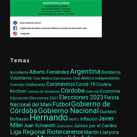
Temas
Argentina
Alberto Fernández
Accidente
Bomberos
Voluntarios
Club Atlético Estudiantes
Club Atlético Independiente
Coronavirus
Covid-19
Cristina
Concejo Deliberante
Córdoba
Kirchner
Economía
Cámara de Senadores
Detenido
Elecciones 2023
Fiesta
Elecciones 2021
Educación
Gobierno de
Fútbol
Nacional del Maní
Gobierno Nacional
Córdoba
Gustavo
Hernando
Javier
Bottasso
Inflación
INDEC
Milei
Juan Schiaretti
Juntos por el Cambio
Judiciales
Liga Regional Riotercerense
Martín Llaryora