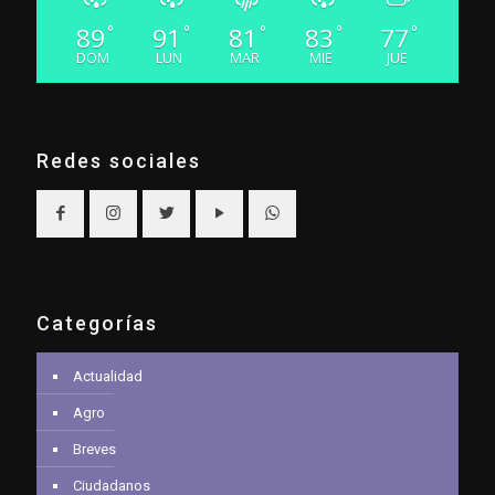
89
91
81
83
77
°
°
°
°
°
DOM
LUN
MAR
MIE
JUE
Redes sociales
Categorías
Actualidad
Agro
Breves
Ciudadanos