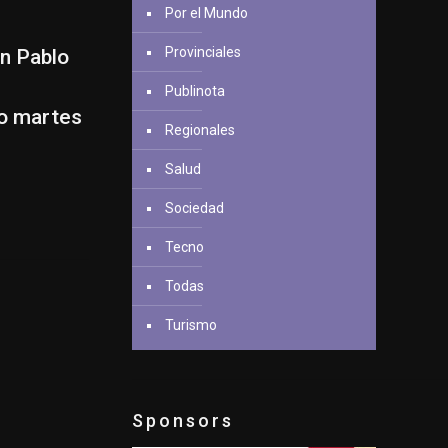
Por el Mundo
Provinciales
an Pablo
Publinota
mo martes
Regionales
Salud
Sociedad
Tecno
Todas
Turismo
Sponsors