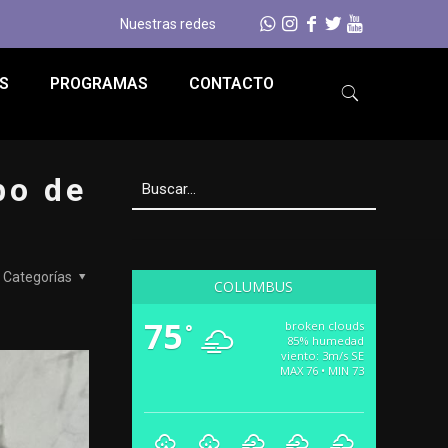
Nuestras redes
S
PROGRAMAS
CONTACTO
bo de
Categorías
COLUMBUS
75
broken clouds
°
85% humedad
viento: 3m/s SE
MAX 76 • MIN 73