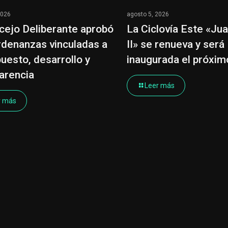
2026
agosto 5, 2026
cejo Deliberante aprobó
La Ciclovía Este «Ju
rdenanzas vinculadas a
II» se renueva y será
uesto, desarrollo y
inaugurada el próxi
arencia
Leer más
r más