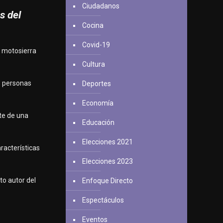
Ciudadanos
s del
Cocina
Covid-19
a motosierra
Cultura
es personas
Deportes
Economía
nte de una
Educación
Elecciones 2021
aracterísticas
Elecciones 2023
to autor del
Enfoque Directo
Espectáculos
Eventos