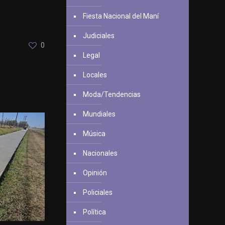
Fiesta Nacional del Maní
Judiciales
0
Legal
Locales
Moda/Tendencias
Mundiales
Música
Nacionales
Opinión
Policiales
Política