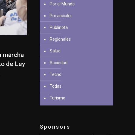
Por el Mundo
Provinciales
Publinota
Regionales
Salud
la marcha
Sociedad
to de Ley
a
Tecno
Todas
Turismo
Sponsors