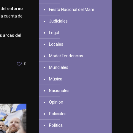
 del
entorno
Fiesta Nacional del Maní
 da cuenta de
Judiciales
Legal
as
arcas del
Locales
Moda/Tendencias
0
Mundiales
Música
Nacionales
Opinión
Policiales
Política