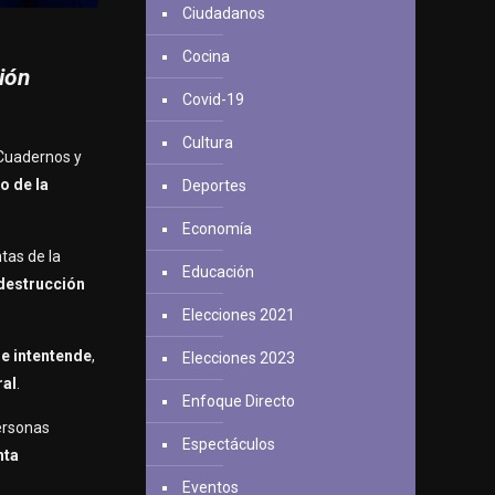
Ciudadanos
Cocina
ción
Covid-19
Cultura
a Cuadernos y
o de la
Deportes
Economía
tas de la
Educación
destrucción
Elecciones 2021
ue intentende
,
Elecciones 2023
ral
.
Enfoque Directo
personas
Espectáculos
nta
Eventos