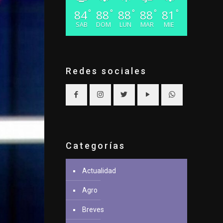
84
88
88
88
81
°
°
°
°
°
SAB
DOM
LUN
MAR
MIE
Redes sociales
Categorías
Actualidad
Agro
Breves