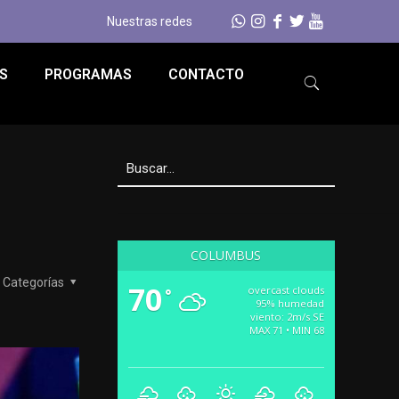
Nuestras redes
S
PROGRAMAS
CONTACTO
COLUMBUS
Categorías
70
overcast clouds
°
95% humedad
viento: 2m/s SE
MAX 71 • MIN 68