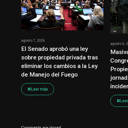
agosto 7, 2026
agosto 6, 
El Senado aprobó una ley
Masiva
sobre propiedad privada tras
Congre
eliminar los cambios a la Ley
Propie
de Manejo del Fuego
jornad
incide
Leer más
Lee
Comments are closed.