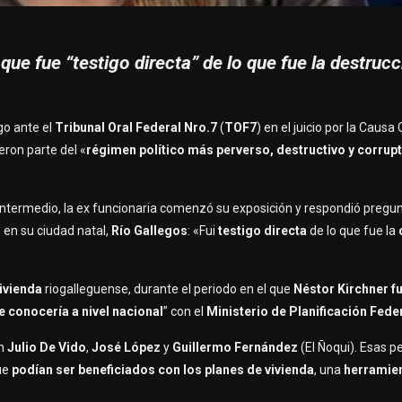
que fue “testigo directa” de lo que fue la destruc
go ante el
Tribunal Oral Federal Nro.7
(
TOF7
) en el juicio por la Caus
eron parte del «
régimen político más perverso, destructivo y corrupt
intermedio, la ex funcionaria comenzó su exposición y respondió pregun
 en su ciudad natal,
Río Gallegos
: «Fui
testigo directa
de lo que fue la
Vivienda
riogalleguense, durante el periodo en el que
Néstor Kirchner f
e conocería a nivel nacional
” con el
Ministerio de Planificación Fede
an
Julio De Vido
,
José López
y
Guillermo
Fernández
(El Ñoqui). Esas 
que
podían ser beneficiados con los planes de vivienda
, una
herramie