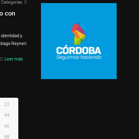
Categorías
io con
 identidad y
tiago Reyneri.
Leer más
22
44
66
88