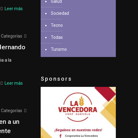
Salud
Leer más
Sociedad
Tecno
Categorías
Todas
 Hernando
Turismo
a a la
Sponsors
Leer más
Categorías
en a un
ente