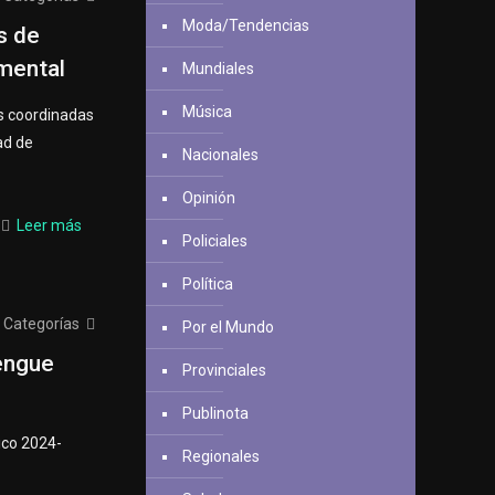
Moda/Tendencias
s de
amental
Mundiales
Música
es coordinadas
ad de
Nacionales
Opinión
Leer más
Policiales
Política
Categorías
Por el Mundo
engue
Provinciales
Publinota
gico 2024-
Regionales