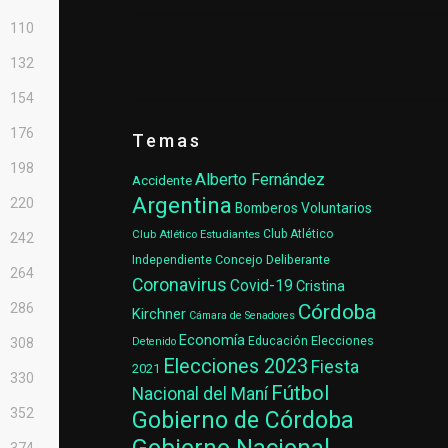
110
132
154
176
Temas
198
Alberto Fernández
Accidente
Argentina
220
Bomberos Voluntarios
Club Atlético Estudiantes
Club Atlético
242
Concejo Deliberante
Independiente
264
Coronavirus
Covid-19
Cristina
Córdoba
286
Kirchner
Cámara de Senadores
Economía
Elecciones
Educación
Detenido
308
Elecciones 2023
Fiesta
2021
330
Fútbol
Nacional del Maní
352
Gobierno de Córdoba
Gobierno Nacional