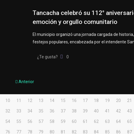
Tancacha celebró su 112° aniversar
emoción y orgullo comunitario
El municipio organizó una jornada cargada de historia,
festejos populares, encabezada por el intendente San
¿Te gusta?
0
Anterior
10
11
12
13
14
15
16
17
18
19
20
21
32
33
34
35
36
37
38
39
40
41
42
43
54
55
56
57
58
59
60
61
62
63
64
65
76
77
78
79
80
81
82
83
84
85
86
87