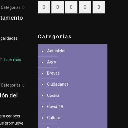
Categorías
artamento
Categorías
ocalidades
Actualidad
Leer más
Agro
Breves
Ciudadanos
Categorías
ión del
Cocina
Covid-19
para conocer
Cultura
 que promueve