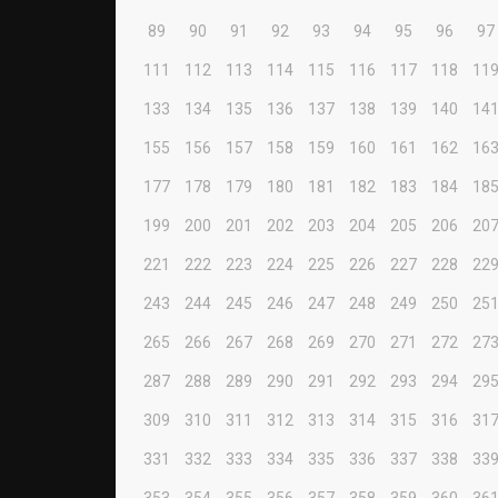
89
90
91
92
93
94
95
96
97
111
112
113
114
115
116
117
118
11
133
134
135
136
137
138
139
140
14
155
156
157
158
159
160
161
162
16
177
178
179
180
181
182
183
184
18
199
200
201
202
203
204
205
206
20
221
222
223
224
225
226
227
228
22
243
244
245
246
247
248
249
250
25
265
266
267
268
269
270
271
272
27
287
288
289
290
291
292
293
294
29
309
310
311
312
313
314
315
316
31
331
332
333
334
335
336
337
338
33