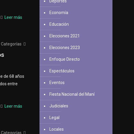
Deportes
Economía
Leer más
Educación
Elecciones 2021
Categorías
Elecciones 2023
os
Enfoque Directo
Espectáculos
re de 68 años
Eventos
idos entre
Fiesta Nacional del Maní
Judiciales
Leer más
Legal
Locales
Categorías