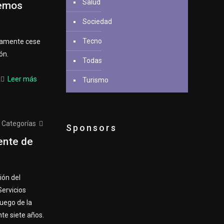
Salud
cemos
Sociedad
Tecno
tamente cese
ón.
Todas
Leer más
Turismo
Categorías
Sponsors
ente de
ión del
ervicios
luego de la
te siete años.