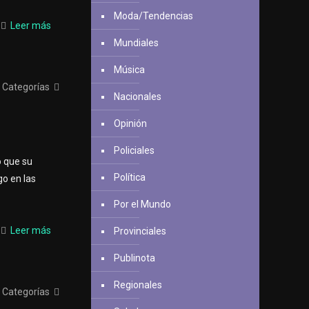
Moda/Tendencias
Leer más
Mundiales
Música
Categorías
Nacionales
Opinión
Policiales
ó que su
Política
go en las
Por el Mundo
Leer más
Provinciales
Publinota
Regionales
Categorías