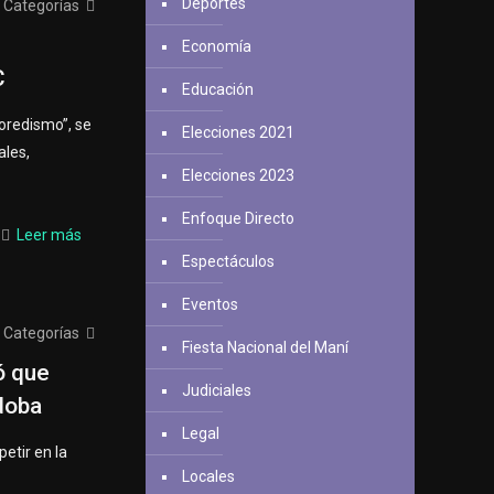
Deportes
Categorías
Economía
C
Educación
oredismo”, se
Elecciones 2021
ales,
Elecciones 2023
Enfoque Directo
Leer más
Espectáculos
Eventos
Categorías
Fiesta Nacional del Maní
ó que
Judiciales
doba
Legal
petir en la
Locales