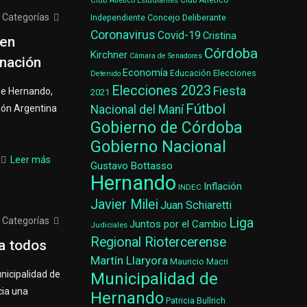
Club Atlético Estudiantes
Club Atlético
Categorías
Concejo Deliberante
Independiente
Coronavirus
Covid-19
Cristina
 en
Córdoba
Kirchner
Cámara de Senadores
rnación
Economía
Elecciones
Educación
Detenido
Elecciones 2023
Fiesta
 de Hernando,
2021
Fútbol
ión Argentina
Nacional del Maní
Gobierno de Córdoba
Gobierno Nacional
Leer más
Gustavo Bottasso
Hernando
Inflación
INDEC
Javier Milei
Juan Schiaretti
Categorías
Liga
Juntos por el Cambio
Judiciales
Regional Riotercerense
 a todos
Martín Llaryora
Mauricio Macri
nicipalidad de
Municipalidad de
cia una
Hernando
Patricia Bullrich