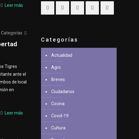
Leer más
Categorías
Categorías
bertad
Actualidad
os Tigres
Agro
itante ante el
Breves
mbos de local
nión en
Ciudadanos
Cocina
Leer más
Covid-19
Cultura