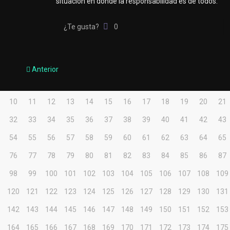
situación en donde la responsabilidad es de todos.
¿Te gusta?
0
Anterior
10
11
12
13
14
15
16
17
18
19
20
21
32
33
34
35
36
37
38
39
40
41
42
43
54
55
56
57
58
59
60
61
62
63
64
65
76
77
78
79
80
81
82
83
84
85
86
87
98
99
100
101
102
103
104
105
106
107
108
109
9
120
121
122
123
124
125
126
127
128
129
130
131
1
142
143
144
145
146
147
148
149
150
151
152
153
3
164
165
166
167
168
169
170
171
172
173
174
175