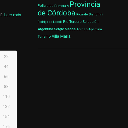
Provincia
Policiales
Primera A
de Córdoba
Leer más
Ricardo Bianchini
Río Tercero
Selección
Rodrigo de Loredo
Argentina
Sergio Massa
Torneo Apertura
Villa María
Turismo
22
44
66
88
110
132
154
176