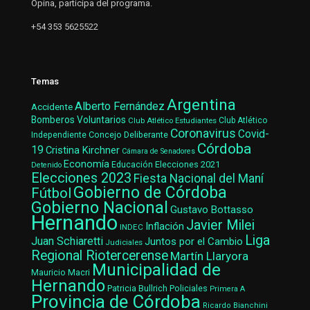
Opina, participa del programa.
+54 353 5625522
Temas
Argentina
Alberto Fernández
Accidente
Bomberos Voluntarios
Club Atlético Estudiantes
Club Atlético
Coronavirus
Covid-
Concejo Deliberante
Independiente
Córdoba
19
Cristina Kirchner
Cámara de Senadores
Economía
Elecciones 2021
Educación
Detenido
Elecciones 2023
Fiesta Nacional del Maní
Gobierno de Córdoba
Fútbol
Gobierno Nacional
Gustavo Bottasso
Hernando
Javier Milei
Inflación
INDEC
Liga
Juan Schiaretti
Juntos por el Cambio
Judiciales
Regional Riotercerense
Martín Llaryora
Municipalidad de
Mauricio Macri
Hernando
Patricia Bullrich
Policiales
Primera A
Provincia de Córdoba
Ricardo Bianchini