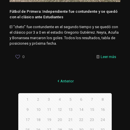
Fútbol de Primera: Independiente fue contundente y se quedó
con el clásico ante Estudiantes
El “cheto” fue contundente en el segundo tiempo y se quedó con
el clásico por 3 a 0 en el estadio Gregorio Gutiérrez. Neyra, Acuña
y Bonansea marcaron los goles. Todos los resultados, tabla de
posiciones y próxima fecha.
0
Leer más
Anterior
1
2
3
4
5
6
7
8
9
10
11
12
13
14
15
16
17
18
19
20
21
22
23
24
25
26
27
28
29
30
31
32