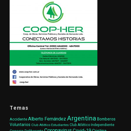
Temas
Argentina
Alberto Fernández
Accidente
Bomberos
Voluntarios
Club Atlético Estudiantes
Club Atlético Independiente
Coronavirus
Covid-19
Cristina
Concejo Deliberante