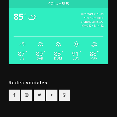
COLUMBUS
85
overcast clouds
°
71% humedad
viento: 2m/s SO
MAX 87 • MIN 82
87
89
88
91
88
°
°
°
°
°
VIE
SAB
DOM
LUN
MAR
Redes sociales