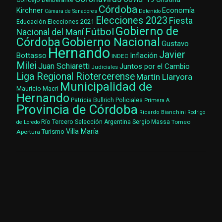
Córdoba
Kirchner
Economía
Cámara de Senadores
Detenido
Elecciones 2023
Fiesta
Elecciones 2021
Educación
Gobierno de
Fútbol
Nacional del Maní
Gobierno Nacional
Córdoba
Gustavo
Hernando
Javier
Bottasso
Inflación
INDEC
Milei
Juan Schiaretti
Juntos por el Cambio
Judiciales
Liga Regional Riotercerense
Martín Llaryora
Municipalidad de
Mauricio Macri
Hernando
Patricia Bullrich
Policiales
Primera A
Provincia de Córdoba
Ricardo Bianchini
Rodrigo
Río Tercero
Selección Argentina
Sergio Massa
Torneo
de Loredo
Villa María
Turismo
Apertura