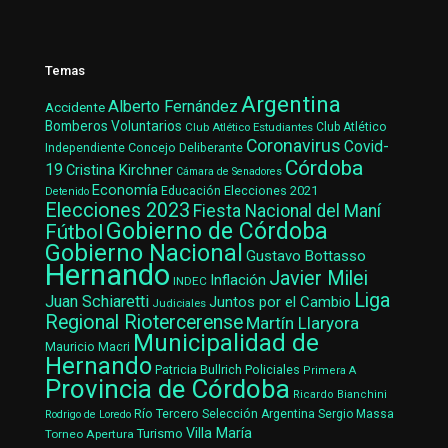
Temas
Argentina
Alberto Fernández
Accidente
Bomberos Voluntarios
Club Atlético Estudiantes
Club Atlético
Coronavirus
Covid-
Concejo Deliberante
Independiente
Córdoba
19
Cristina Kirchner
Cámara de Senadores
Economía
Elecciones 2021
Educación
Detenido
Elecciones 2023
Fiesta Nacional del Maní
Gobierno de Córdoba
Fútbol
Gobierno Nacional
Gustavo Bottasso
Hernando
Javier Milei
Inflación
INDEC
Liga
Juan Schiaretti
Juntos por el Cambio
Judiciales
Regional Riotercerense
Martín Llaryora
Municipalidad de
Mauricio Macri
Hernando
Patricia Bullrich
Policiales
Primera A
Provincia de Córdoba
Ricardo Bianchini
Río Tercero
Selección Argentina
Sergio Massa
Rodrigo de Loredo
Villa María
Turismo
Torneo Apertura