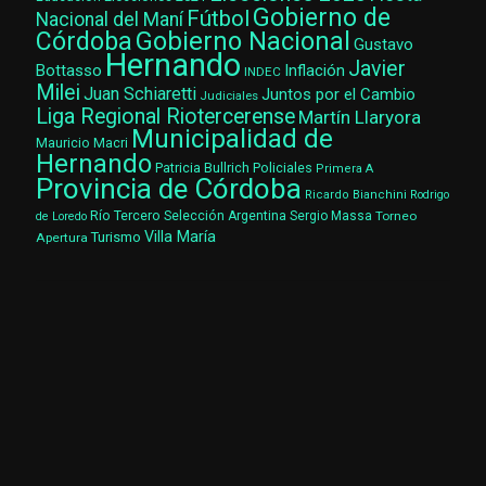
Gobierno de
Fútbol
Nacional del Maní
Gobierno Nacional
Córdoba
Gustavo
Hernando
Javier
Bottasso
Inflación
INDEC
Milei
Juan Schiaretti
Juntos por el Cambio
Judiciales
Liga Regional Riotercerense
Martín Llaryora
Municipalidad de
Mauricio Macri
Hernando
Patricia Bullrich
Policiales
Primera A
Provincia de Córdoba
Ricardo Bianchini
Rodrigo
Río Tercero
Selección Argentina
Sergio Massa
Torneo
de Loredo
Villa María
Turismo
Apertura