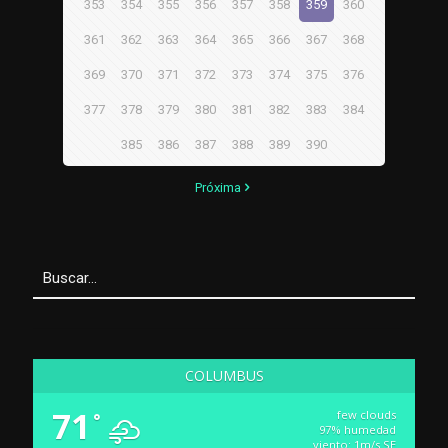
353
354
355
356
357
358
359
360
361
362
363
364
365
366
367
368
369
370
371
372
373
374
375
376
377
378
379
380
381
382
383
384
385
386
387
388
389
390
Próxima
COLUMBUS
71
few clouds
°
97% humedad
viento: 1m/s SE