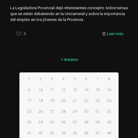
La Legisladora Provincial dejó interesantes concepto sobre temas
que se están debatiendo en la Unicameral y sobre la importancia
del empleo en los jóvenes de la Provincia.
0
Leer más
Anterior
1
2
3
4
5
6
7
8
9
10
11
12
13
14
15
16
17
18
19
20
21
22
23
24
25
26
27
28
29
30
31
32
33
34
35
36
37
38
39
40
41
42
43
44
45
46
47
48