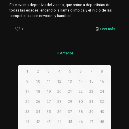
Este evento deportivo del verano, que reúne a deportistas de
todas las edades, encendió la llama olímpica y el inicio de las
competencias en newcom y handball.
0
Leer más
Anterior
1
2
3
4
5
6
7
8
9
10
11
12
13
14
15
16
17
18
19
20
21
22
23
24
25
26
27
28
29
30
31
32
33
34
35
36
37
38
39
40
41
42
43
44
45
46
47
48