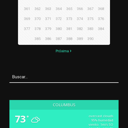
361
362
363
364
365
366
367
368
369
370
371
372
373
374
375
376
377
378
379
380
381
382
383
384
385
386
387
388
389
390
Próxima
COLUMBUS
73
overcast clouds
°
95% humedad
viento: 1m/s SO