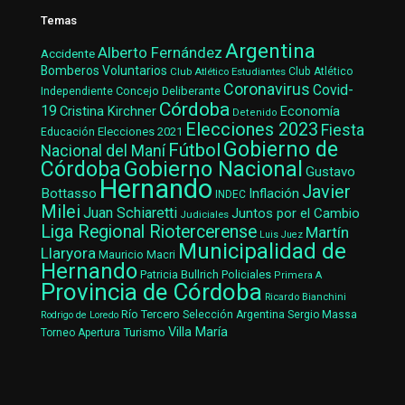
Temas
Argentina
Alberto Fernández
Accidente
Bomberos Voluntarios
Club Atlético Estudiantes
Club Atlético
Coronavirus
Covid-
Concejo Deliberante
Independiente
Córdoba
19
Cristina Kirchner
Economía
Detenido
Elecciones 2023
Fiesta
Elecciones 2021
Educación
Gobierno de
Fútbol
Nacional del Maní
Gobierno Nacional
Córdoba
Gustavo
Hernando
Javier
Bottasso
Inflación
INDEC
Milei
Juan Schiaretti
Juntos por el Cambio
Judiciales
Liga Regional Riotercerense
Martín
Luis Juez
Municipalidad de
Llaryora
Mauricio Macri
Hernando
Patricia Bullrich
Policiales
Primera A
Provincia de Córdoba
Ricardo Bianchini
Río Tercero
Selección Argentina
Sergio Massa
Rodrigo de Loredo
Villa María
Turismo
Torneo Apertura