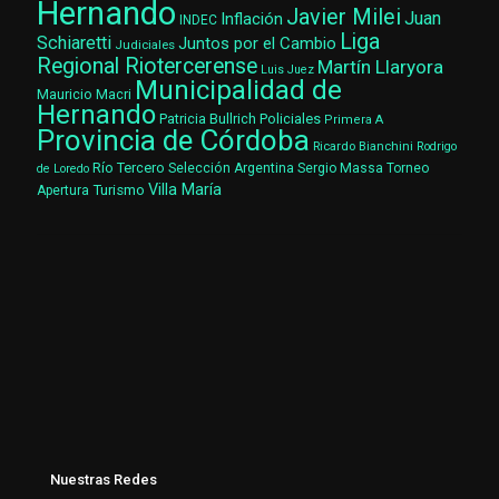
Hernando
Javier Milei
Juan
Inflación
INDEC
Liga
Schiaretti
Juntos por el Cambio
Judiciales
Regional Riotercerense
Martín Llaryora
Luis Juez
Municipalidad de
Mauricio Macri
Hernando
Patricia Bullrich
Policiales
Primera A
Provincia de Córdoba
Ricardo Bianchini
Rodrigo
Río Tercero
Selección Argentina
Sergio Massa
Torneo
de Loredo
Villa María
Turismo
Apertura
Nuestras Redes