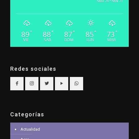
MAX 74 • MIN 71
89
88
87
85
73
°
°
°
°
°
VIE
SAB
DOM
LUN
MAR
Redes sociales
Categorías
Actualidad