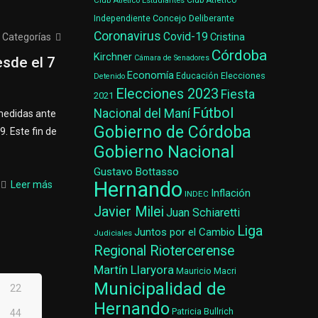
Club Atlético Estudiantes
Club Atlético
Concejo Deliberante
Independiente
Coronavirus
Covid-19
Cristina
Categorías
Córdoba
Kirchner
Cámara de Senadores
sde el 7
Economía
Elecciones
Educación
Detenido
Elecciones 2023
Fiesta
2021
Fútbol
Nacional del Maní
 medidas ante
Gobierno de Córdoba
. Este fin de
Gobierno Nacional
Gustavo Bottasso
Hernando
Leer más
Inflación
INDEC
Javier Milei
Juan Schiaretti
Liga
Juntos por el Cambio
Judiciales
Regional Riotercerense
Martín Llaryora
Mauricio Macri
Municipalidad de
22
Hernando
Patricia Bullrich
44