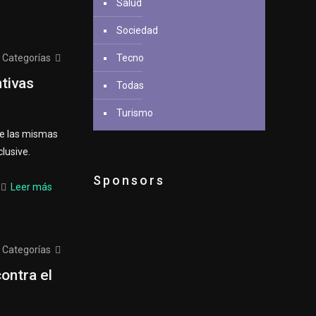
Salud
Sociedad
Categorías
Tecno
tivas
Todas
Turismo
ue las mismas
clusive.
Sponsors
Leer más
Categorías
ontra el