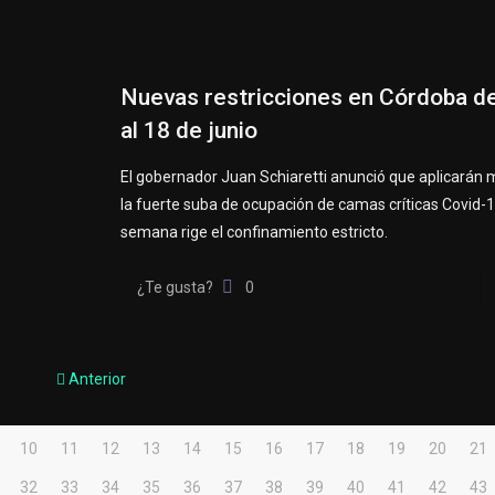
Nuevas restricciones en Córdoba de
al 18 de junio
El gobernador Juan Schiaretti anunció que aplicarán
la fuerte suba de ocupación de camas críticas Covid-19
semana rige el confinamiento estricto.
¿Te gusta?
0
Anterior
10
11
12
13
14
15
16
17
18
19
20
21
32
33
34
35
36
37
38
39
40
41
42
43