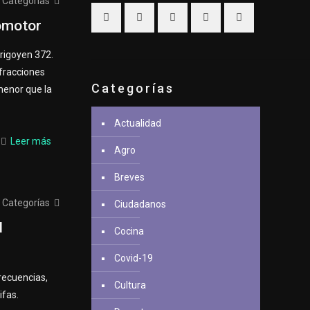
Categorías
lomotor
Irigoyen 372.
nfracciones
Categorías
menor que la
Actualidad
Leer más
Agro
Breves
Categorías
Ciudadanos
l
Cocina
Covid-19
recuencias,
Cultura
ifas.