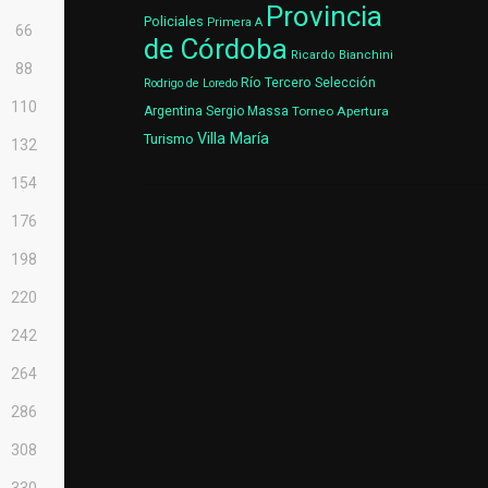
Provincia
Policiales
Primera A
66
de Córdoba
Ricardo Bianchini
88
Río Tercero
Selección
Rodrigo de Loredo
110
Argentina
Sergio Massa
Torneo Apertura
Villa María
Turismo
132
154
176
198
220
242
264
286
308