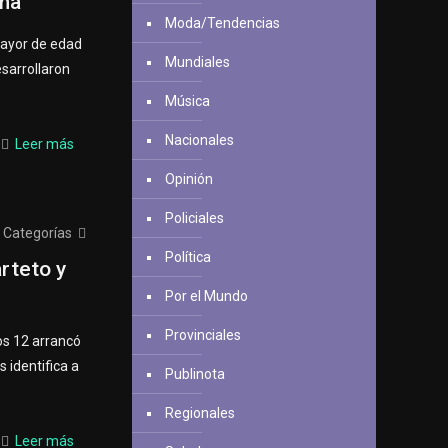
ana
Moda/Tendencias
mayor de edad
Mundiales
esarrollaron
Música
Nacionales
Leer más
Opinión
Policiales
Categorías
Política
rteto y
Por el Mundo
Provinciales
os 12 arrancó
 identifica a
Publinota
Regionales
Leer más