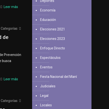
Deportes
Leer más
Economía
Educación
Categorías
Elecciones 2021
d de
Elecciones 2023
Enfoque Directo
 de Prevención
Espectáculos
ue busca
Eventos
Fiesta Nacional del Maní
Leer más
Judiciales
Legal
Categorías
Locales