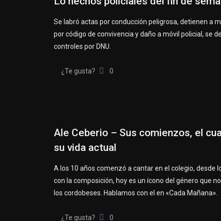
Lo hechos policiales del fin de sem
Se labró actas por conducción peligrosa, detienen a 
por código de convivencia y daño a móvil policial, se d
controles por DNU.
¿Te gusta?
0
Ale Ceberio – Sus comienzos, el cua
su vida actual
A los 10 años comenzó a cantar en el colegio, desde l
con la composición, hoy es un ícono del género que nos
los cordobeses. Hablamos con el en «Cada Mañana».
¿Te gusta?
0