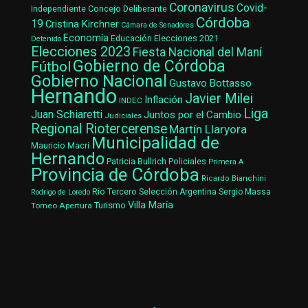
Coronavirus
Covid-
Concejo Deliberante
Independiente
Córdoba
19
Cristina Kirchner
Cámara de Senadores
Economía
Elecciones 2021
Educación
Detenido
Elecciones 2023
Fiesta Nacional del Maní
Gobierno de Córdoba
Fútbol
Gobierno Nacional
Gustavo Bottasso
Hernando
Javier Milei
Inflación
INDEC
Liga
Juan Schiaretti
Juntos por el Cambio
Judiciales
Regional Riotercerense
Martín Llaryora
Municipalidad de
Mauricio Macri
Hernando
Patricia Bullrich
Policiales
Primera A
Provincia de Córdoba
Ricardo Bianchini
Río Tercero
Selección Argentina
Sergio Massa
Rodrigo de Loredo
Villa María
Turismo
Torneo Apertura