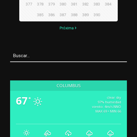
377
378
379
380
381
382
383
384
385
386
387
388
389
390
Próxima
COLUMBUS
67
clear sky
°
97% humedad
viento: 4m/s NNO
MAX 69 • MIN 66