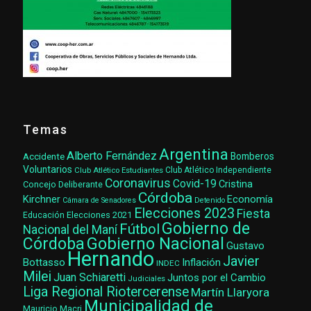
Temas
Argentina
Alberto Fernández
Accidente
Bomberos
Voluntarios
Club Atlético Estudiantes
Club Atlético Independiente
Coronavirus
Covid-19
Cristina
Concejo Deliberante
Córdoba
Kirchner
Economía
Cámara de Senadores
Detenido
Elecciones 2023
Fiesta
Elecciones 2021
Educación
Gobierno de
Fútbol
Nacional del Maní
Gobierno Nacional
Córdoba
Gustavo
Hernando
Javier
Bottasso
Inflación
INDEC
Milei
Juan Schiaretti
Juntos por el Cambio
Judiciales
Liga Regional Riotercerense
Martín Llaryora
Municipalidad de
Mauricio Macri