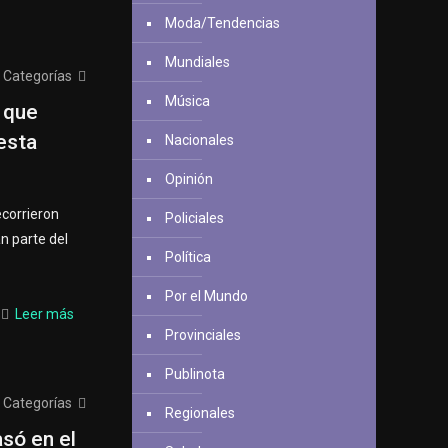
Moda/Tendencias
Mundiales
Categorías
Música
 que
iesta
Nacionales
Opinión
ecorrieron
Policiales
n parte del
Política
Por el Mundo
Leer más
Provinciales
Publinota
Categorías
Regionales
só en el