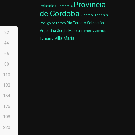
Provincia
Policiales
Primera A
de Córdoba
Ricardo Bianchini
Río Tercero
Selección
Rodrigo de Loredo
Argentina
Sergio Massa
Torneo Apertura
22
Villa María
Turismo
44
66
88
110
132
154
176
198
220