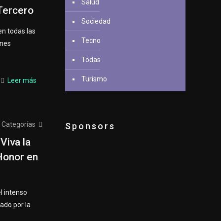
Salud
Tercero
Sociedad
en todas las
Tecno
ones
Todas
Turismo
Leer más
Categorías
Sponsors
Viva la
Honor en
l intenso
tado por la