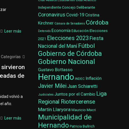
Club Atlético Estudiantes
Club Atlético
Concejo Deliberante
Independiente
izar
Coronavirus
Covid-19
Cristina
Córdoba
Kirchner
Cámara de Senadores
Economía
Elecciones
Leer más
Educación
Detenido
Elecciones 2023
Fiesta
2021
Fútbol
Nacional del Maní
Gobierno de Córdoba
Categorías
Gobierno Nacional
sirvieron
Gustavo Bottasso
Hernando
readas de
Inflación
INDEC
Javier Milei
Juan Schiaretti
Liga
Juntos por el Cambio
Judiciales
idad volvió a
Regional Riotercerense
el año.
Martín Llaryora
Mauricio Macri
Municipalidad de
Leer más
Hernando
Patricia Bullrich