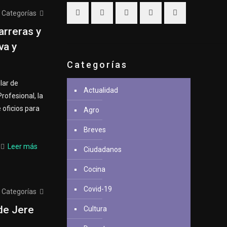
Categorías
arreras y
va y
Categorías
lar de
Actualidad
rofesional, la
oficios para
Agro
Breves
Leer más
Ciudadanos
Cocina
Covid-19
Categorías
de Jere
Cultura