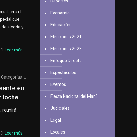
Deportes
ipal será el
Economía
special que
Educación
 de alegría y
Elecciones 2021
Elecciones 2023
Leer más
Enfoque Directo
Espectáculos
Categorías
Eventos
esente en
riloche
Fiesta Nacional del Maní
Judiciales
, reunirá
Legal
Locales
Leer más