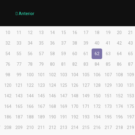
Anterior
10
11
12
13
14
15
16
17
18
19
20
21
32
33
34
35
36
37
38
39
40
41
42
43
54
55
56
57
58
59
60
61
62
63
64
65
76
77
78
79
80
81
82
83
84
85
86
87
98
99
100
101
102
103
104
105
106
107
108
109
9
120
121
122
123
124
125
126
127
128
129
130
131
1
142
143
144
145
146
147
148
149
150
151
152
153
3
164
165
166
167
168
169
170
171
172
173
174
175
5
186
187
188
189
190
191
192
193
194
195
196
197
7
208
209
210
211
212
213
214
215
216
217
218
219