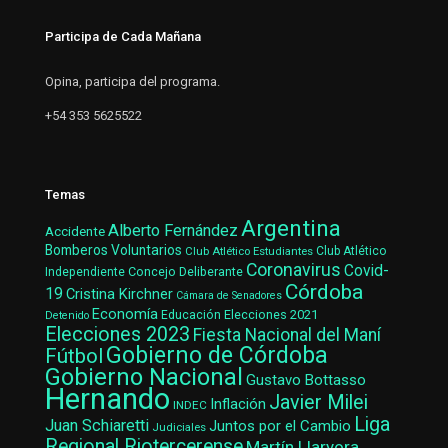
Participa de Cada Mañana
Opina, participa del programa.
+54 353 5625522
Temas
Argentina
Alberto Fernández
Accidente
Bomberos Voluntarios
Club Atlético Estudiantes
Club Atlético
Coronavirus
Covid-
Concejo Deliberante
Independiente
Córdoba
19
Cristina Kirchner
Cámara de Senadores
Economía
Elecciones 2021
Educación
Detenido
Elecciones 2023
Fiesta Nacional del Maní
Gobierno de Córdoba
Fútbol
Gobierno Nacional
Gustavo Bottasso
Hernando
Javier Milei
Inflación
INDEC
Liga
Juan Schiaretti
Juntos por el Cambio
Judiciales
Regional Riotercerense
Martín Llaryora