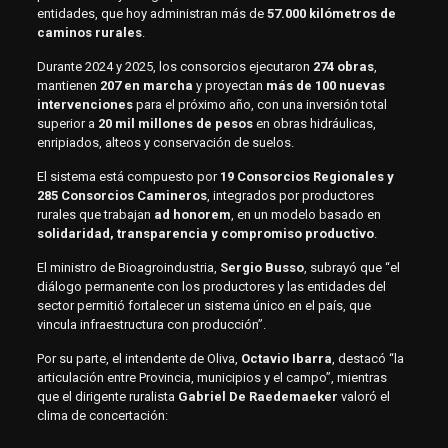
entidades, que hoy administran más de
57.000 kilómetros de
caminos rurales
.
Durante 2024 y 2025, los consorcios ejecutaron
274 obras
,
mantienen
207 en marcha
y proyectan
más de 100 nuevas
intervenciones
para el próximo año, con una inversión total
superior a
20 mil millones de pesos
en obras hidráulicas,
enripiados, alteos y conservación de suelos.
El sistema está compuesto por
19 Consorcios Regionales y
285 Consorcios Camineros
, integrados por productores
rurales que trabajan
ad honorem
, en un modelo basado en
solidaridad, transparencia y compromiso productivo
.
El ministro de Bioagroindustria,
Sergio Busso
, subrayó que “el
diálogo permanente con los productores y las entidades del
sector permitió fortalecer un sistema único en el país, que
vincula infraestructura con producción”.
Por su parte, el intendente de Oliva,
Octavio Ibarra
, destacó “la
articulación entre Provincia, municipios y el campo”, mientras
que el dirigente ruralista
Gabriel De Raedemaeker
valoró el
clima de concertación: