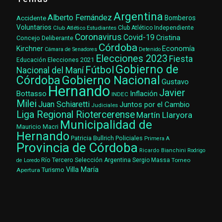
Argentina
Alberto Fernández
Accidente
Bomberos
Voluntarios
Club Atlético Estudiantes
Club Atlético Independiente
Coronavirus
Covid-19
Cristina
Concejo Deliberante
Córdoba
Kirchner
Economía
Cámara de Senadores
Detenido
Elecciones 2023
Fiesta
Elecciones 2021
Educación
Gobierno de
Fútbol
Nacional del Maní
Gobierno Nacional
Córdoba
Gustavo
Hernando
Javier
Bottasso
Inflación
INDEC
Milei
Juan Schiaretti
Juntos por el Cambio
Judiciales
Liga Regional Riotercerense
Martín Llaryora
Municipalidad de
Mauricio Macri
Hernando
Patricia Bullrich
Policiales
Primera A
Provincia de Córdoba
Ricardo Bianchini
Rodrigo
Río Tercero
Selección Argentina
Sergio Massa
Torneo
de Loredo
Villa María
Turismo
Apertura