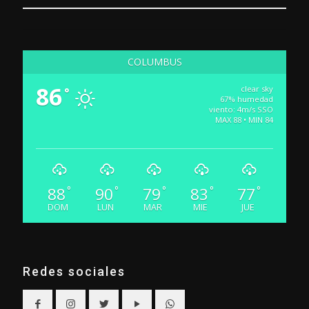
COLUMBUS
86
clear sky
°
67% humedad
viento: 4m/s SSO
MAX 88 • MIN 84
88
90
79
83
77
°
°
°
°
°
DOM
LUN
MAR
MIE
JUE
Redes sociales