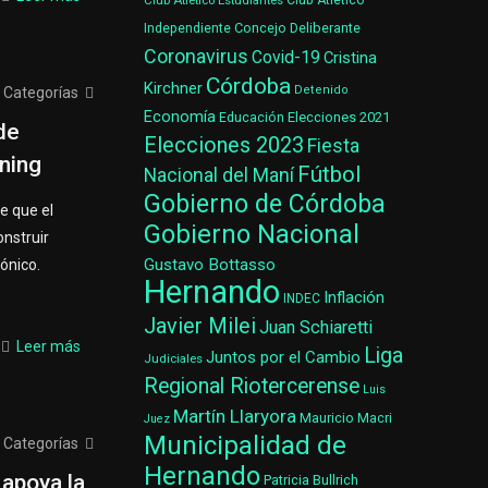
Club Atlético Estudiantes
Club Atlético
Concejo Deliberante
Independiente
Coronavirus
Covid-19
Cristina
Córdoba
Kirchner
Detenido
Categorías
Economía
Elecciones 2021
Educación
de
Elecciones 2023
Fiesta
ning
Fútbol
Nacional del Maní
Gobierno de Córdoba
e que el
Gobierno Nacional
nstruir
Gustavo Bottasso
gónico.
Hernando
Inflación
INDEC
Javier Milei
Juan Schiaretti
Leer más
Liga
Juntos por el Cambio
Judiciales
Regional Riotercerense
Luis
Martín Llaryora
Mauricio Macri
Juez
Municipalidad de
Categorías
Hernando
apoya la
Patricia Bullrich