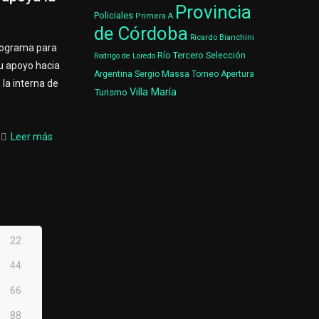
Provincia
Policiales
Primera A
de Córdoba
Ricardo Bianchini
programa para
Río Tercero
Selección
Rodrigo de Loredo
u apoyo hacia
Argentina
Sergio Massa
Torneo Apertura
 la interna de
Villa María
Turismo
Leer más
22
44
66
88