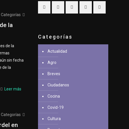
Categorías
de la
Categorías
tes de la
Actualidad
firmas
 aún sin fecha
Agro
e de la
Breves
Ciudadanos
Leer más
Cocina
Covid-19
Categorías
Cultura
rdel en