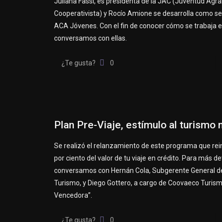
Juliana Fassi, es presidenta de la JAC (Juventud Agra
Cooperativista) y Rocío Amione se desarrolla como se
ACA Jóvenes. Con el fin de conocer cómo se trabaja e
conversamos con ellas.
¿Te gusta?
0
Plan Pre-Viaje, estímulo al turismo 
Se realizó el relanzamiento de este programa que rei
por ciento del valor de tu viaje en crédito. Para más de
conversamos con Hernán Cola, Subgerente General 
Turismo, y Diego Gottero, a cargo de Coovaeco Turism
Vencedora”.
¿Te gusta?
0