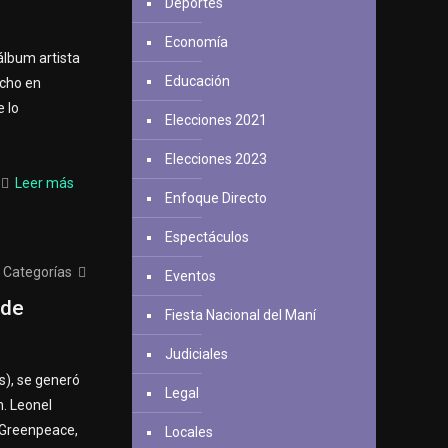
Deportes
Economía
álbum artista
Educación
echo en
e lo
Elecciones 2021
Elecciones 2023
Leer más
Enfoque Directo
Espectáculos
Categorías
Eventos
 de
Fiesta Nacional del Maní
Judiciales
s), se generó
Legal
. Leonel
 Greenpeace,
Locales