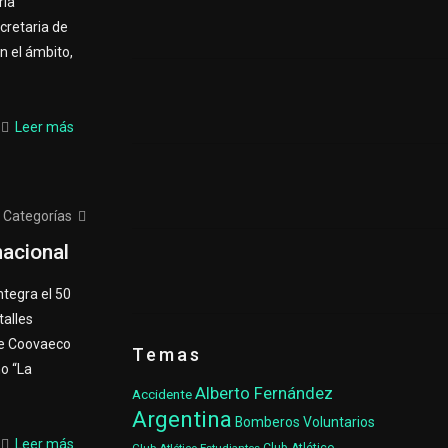
ria
cretaria de
n el ámbito,
Leer más
Categorías
nacional
ntegra el 50
talles
de Coovaeco
Temas
o “La
Alberto Fernández
Accidente
Argentina
Bomberos Voluntarios
Leer más