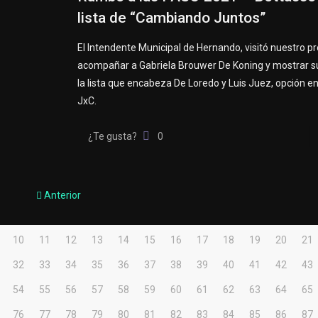
lista de “Cambiando Juntos”
El Intendente Municipal de Hernando, visitó nuestro 
acompañar a Gabriela Brouwer De Koning y mostrar s
la lista que encabeza De Loredo y Luis Juez, opción en
JxC.
¿Te gusta?
0
Anterior
10
11
12
13
14
15
16
17
18
19
20
21
32
33
34
35
36
37
38
39
40
41
42
43
54
55
56
57
58
59
60
61
62
63
64
65
76
77
78
79
80
81
82
83
84
85
86
87