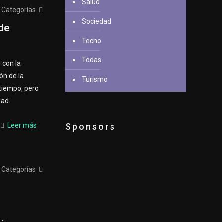
Salud
Categorías
Sociedad
 de
Tecno
Todas
 con la
ón de la
Turismo
tiempo, pero
dad.
Leer más
Sponsors
Categorías