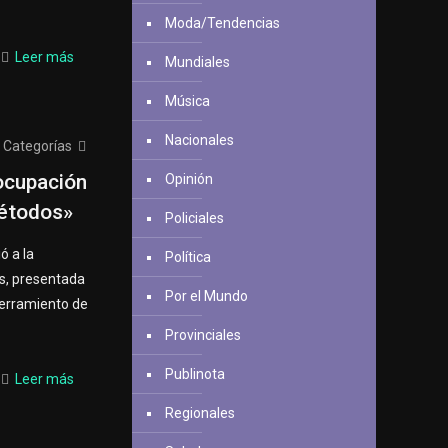
Moda/Tendencias
Leer más
Mundiales
Música
Nacionales
Categorías
ocupación
Opinión
métodos»
Policiales
ó a la
Política
s, presentada
Por el Mundo
terramiento de
Provinciales
Publinota
Leer más
Regionales