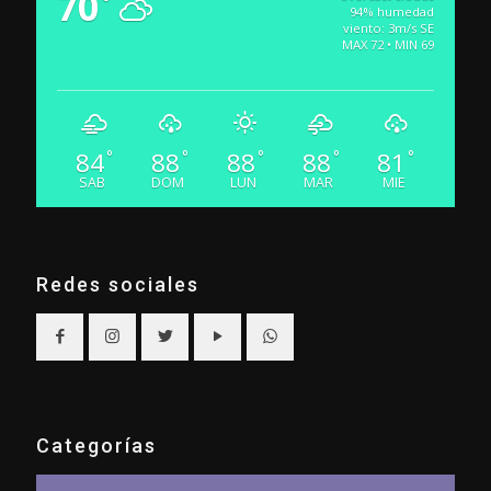
70
°
94% humedad
viento: 3m/s SE
MAX 72 • MIN 69
84
88
88
88
81
°
°
°
°
°
SAB
DOM
LUN
MAR
MIE
Redes sociales
Categorías