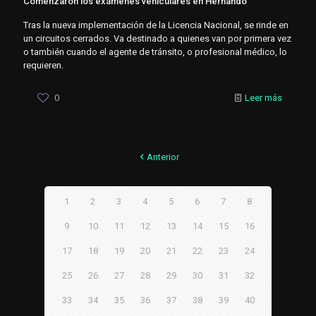
Comenzaron los exámenes vehiculares en Hernando
Tras la nueva implementación de la Licencia Nacional, se rinde en
un circuitos cerrados. Va destinado a quienes van por primera vez
o también cuando el agente de tránsito, o profesional médico, lo
requieren.
0
Leer más
Anterior
1
2
3
4
5
6
7
8
9
10
11
12
13
14
15
16
17
18
19
20
21
22
23
24
25
26
27
28
29
30
31
32
33
34
35
36
37
38
39
40