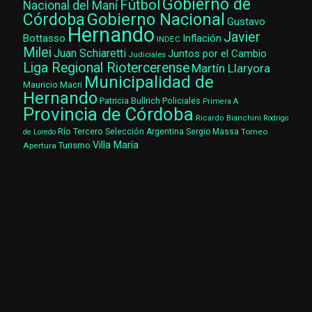
Gobierno de
Fútbol
Nacional del Maní
Gobierno Nacional
Córdoba
Gustavo
Hernando
Javier
Bottasso
Inflación
INDEC
Milei
Juan Schiaretti
Juntos por el Cambio
Judiciales
Liga Regional Riotercerense
Martín Llaryora
Municipalidad de
Mauricio Macri
Hernando
Patricia Bullrich
Policiales
Primera A
Provincia de Córdoba
Ricardo Bianchini
Rodrigo
Río Tercero
Selección Argentina
Sergio Massa
Torneo
de Loredo
Villa María
Turismo
Apertura