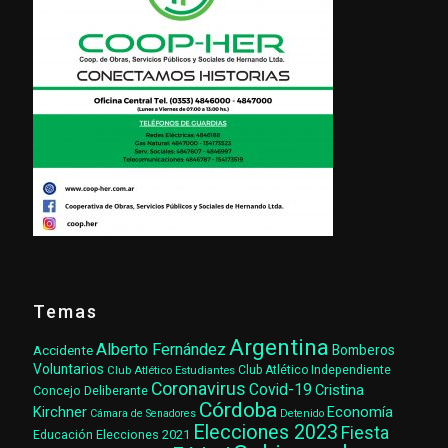
Temas
Argentina
Alberto Fernández
Accidente
Bomberos
Voluntarios
Club Atlético Estudiantes
Club Atlético Independiente
Coronavirus
Covid-19
Cristina
Concejo Deliberante
Córdoba
Kirchner
Economía
Cámara de Senadores
Detenido
Elecciones 2023
Fiesta
Elecciones 2021
Educación