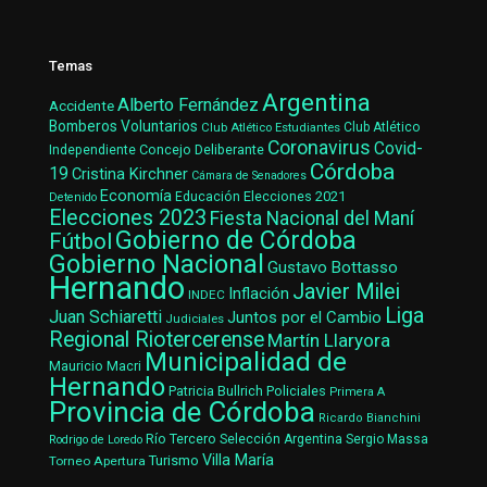
Temas
Argentina
Alberto Fernández
Accidente
Bomberos Voluntarios
Club Atlético Estudiantes
Club Atlético
Coronavirus
Covid-
Concejo Deliberante
Independiente
Córdoba
19
Cristina Kirchner
Cámara de Senadores
Economía
Elecciones 2021
Educación
Detenido
Elecciones 2023
Fiesta Nacional del Maní
Gobierno de Córdoba
Fútbol
Gobierno Nacional
Gustavo Bottasso
Hernando
Javier Milei
Inflación
INDEC
Liga
Juan Schiaretti
Juntos por el Cambio
Judiciales
Regional Riotercerense
Martín Llaryora
Municipalidad de
Mauricio Macri
Hernando
Patricia Bullrich
Policiales
Primera A
Provincia de Córdoba
Ricardo Bianchini
Río Tercero
Selección Argentina
Sergio Massa
Rodrigo de Loredo
Villa María
Turismo
Torneo Apertura