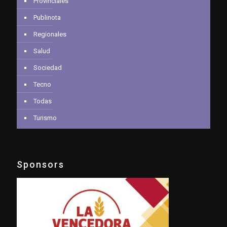
Provinciales
Publinota
Regionales
Salud
Sociedad
Tecno
Todas
Turismo
Sponsors