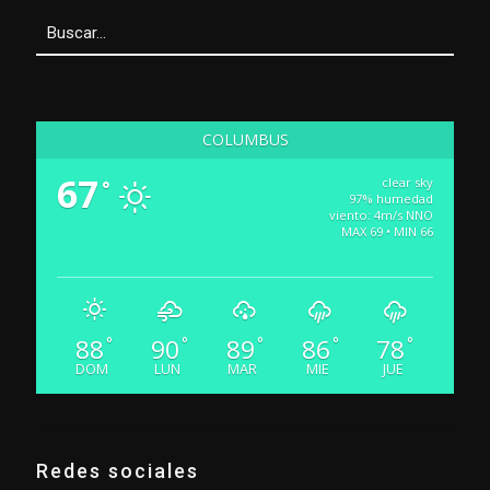
COLUMBUS
67
clear sky
°
97% humedad
viento: 4m/s NNO
MAX 69 • MIN 66
88
90
89
86
78
°
°
°
°
°
DOM
LUN
MAR
MIE
JUE
Redes sociales