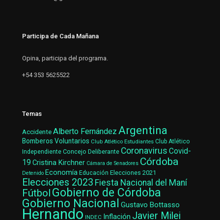
Participa de Cada Mañana
Opina, participa del programa.
+54 353 5625522
Temas
Argentina
Alberto Fernández
Accidente
Bomberos Voluntarios
Club Atlético Estudiantes
Club Atlético
Coronavirus
Covid-
Concejo Deliberante
Independiente
Córdoba
19
Cristina Kirchner
Cámara de Senadores
Economía
Elecciones 2021
Educación
Detenido
Elecciones 2023
Fiesta Nacional del Maní
Gobierno de Córdoba
Fútbol
Gobierno Nacional
Gustavo Bottasso
Hernando
Javier Milei
Inflación
INDEC