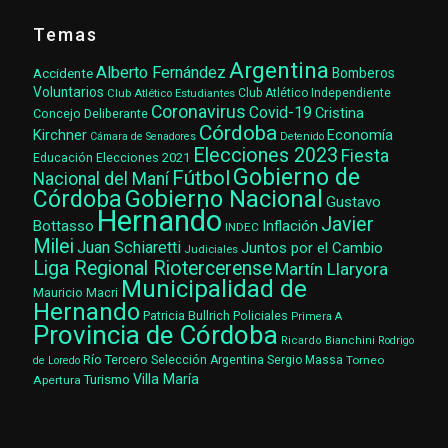
Temas
Argentina
Alberto Fernández
Accidente
Bomberos
Voluntarios
Club Atlético Estudiantes
Club Atlético Independiente
Coronavirus
Covid-19
Cristina
Concejo Deliberante
Córdoba
Kirchner
Economía
Cámara de Senadores
Detenido
Elecciones 2023
Fiesta
Elecciones 2021
Educación
Gobierno de
Fútbol
Nacional del Maní
Gobierno Nacional
Córdoba
Gustavo
Hernando
Javier
Bottasso
Inflación
INDEC
Milei
Juan Schiaretti
Juntos por el Cambio
Judiciales
Liga Regional Riotercerense
Martín Llaryora
Municipalidad de
Mauricio Macri
Hernando
Patricia Bullrich
Policiales
Primera A
Provincia de Córdoba
Ricardo Bianchini
Rodrigo
Río Tercero
Selección Argentina
Sergio Massa
Torneo
de Loredo
Villa María
Turismo
Apertura