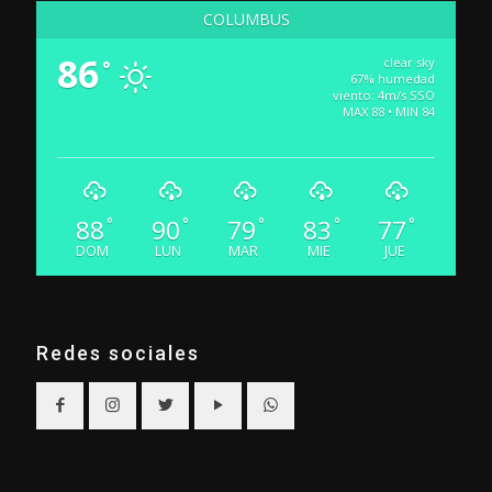
COLUMBUS
86
clear sky
°
67% humedad
viento: 4m/s SSO
MAX 88 • MIN 84
88
90
79
83
77
°
°
°
°
°
DOM
LUN
MAR
MIE
JUE
Redes sociales