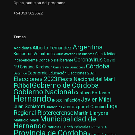
Opina, participa del programa.
+54 353 5625522
Temas
Argentina
Alberto Fernández
Accidente
Bomberos Voluntarios
Club Atlético Estudiantes
Club Atlético
Coronavirus
Covid-
Concejo Deliberante
Independiente
Córdoba
19
Cristina Kirchner
Cámara de Senadores
Economía
Elecciones 2021
Educación
Detenido
Elecciones 2023
Fiesta Nacional del Maní
Gobierno de Córdoba
Fútbol
Gobierno Nacional
Gustavo Bottasso
Hernando
Javier Milei
Inflación
INDEC
Liga
Juan Schiaretti
Juntos por el Cambio
Judiciales
Regional Riotercerense
Martín Llaryora
Municipalidad de
Mauricio Macri
Hernando
Patricia Bullrich
Policiales
Primera A
Provincia de Córdoba
Ricardo Bianchini