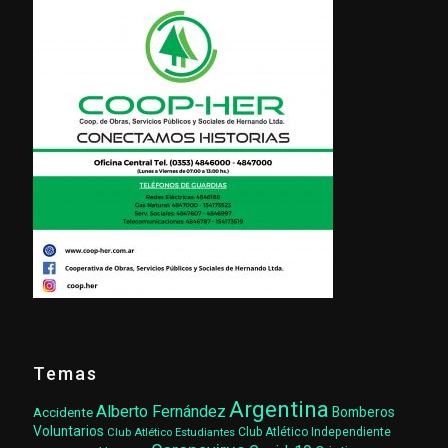
Temas
Argentina
Alberto Fernández
Accidente
Bomberos
Voluntarios
Club Atlético Estudiantes
Club Atlético Independiente