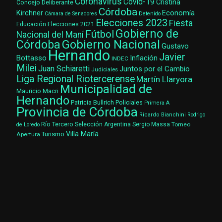
Coronavirus
Covid-19
Cristina
Concejo Deliberante
Córdoba
Kirchner
Economía
Cámara de Senadores
Detenido
Elecciones 2023
Fiesta
Elecciones 2021
Educación
Gobierno de
Fútbol
Nacional del Maní
Gobierno Nacional
Córdoba
Gustavo
Hernando
Javier
Bottasso
Inflación
INDEC
Milei
Juan Schiaretti
Juntos por el Cambio
Judiciales
Liga Regional Riotercerense
Martín Llaryora
Municipalidad de
Mauricio Macri
Hernando
Patricia Bullrich
Policiales
Primera A
Provincia de Córdoba
Ricardo Bianchini
Rodrigo
Río Tercero
Selección Argentina
Sergio Massa
Torneo
de Loredo
Villa María
Turismo
Apertura