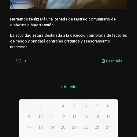
Hernando realizará una jornada de rastreo comunitario de
diabetes e hipertensión
La actividad estará destinada a la detección temprana de factores
de riesgo y brindará controles gratuitos y asesoramiento
nutricional.
0
Leer más
Anterior
1
2
3
4
5
6
7
8
9
10
11
12
13
14
15
16
17
18
19
20
21
22
23
24