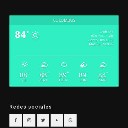
COLUMBUS
84
clear sky
°
67% humedad
viento: 1m/s ESE
MAX 86 • MIN 82
88
88
89
89
84
°
°
°
°
°
VIE
SAB
DOM
LUN
MAR
Redes sociales