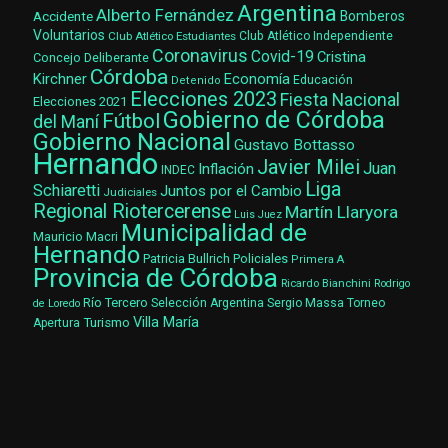
Argentina
Alberto Fernández
Accidente
Bomberos
Voluntarios
Club Atlético Estudiantes
Club Atlético Independiente
Coronavirus
Covid-19
Cristina
Concejo Deliberante
Córdoba
Kirchner
Economía
Educación
Detenido
Elecciones 2023
Fiesta Nacional
Elecciones 2021
Gobierno de Córdoba
Fútbol
del Maní
Gobierno Nacional
Gustavo Bottasso
Hernando
Javier Milei
Juan
Inflación
INDEC
Liga
Schiaretti
Juntos por el Cambio
Judiciales
Regional Riotercerense
Martín Llaryora
Luis Juez
Municipalidad de
Mauricio Macri
Hernando
Patricia Bullrich
Policiales
Primera A
Provincia de Córdoba
Ricardo Bianchini
Rodrigo
Río Tercero
Selección Argentina
Sergio Massa
Torneo
de Loredo
Villa María
Turismo
Apertura