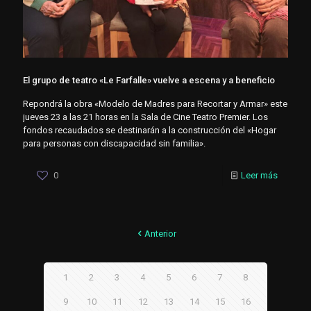
El grupo de teatro «Le Farfalle» vuelve a escena y a beneficio
Repondrá la obra «Modelo de Madres para Recortar y Armar» este
jueves 23 a las 21 horas en la Sala de Cine Teatro Premier. Los
fondos recaudados se destinarán a la construcción del «Hogar
para personas con discapacidad sin familia».
0
Leer más
Anterior
1
2
3
4
5
6
7
8
9
10
11
12
13
14
15
16