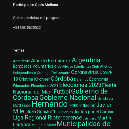
Participa de Cada Mañana
Opina, participa del programa.
+54 353 5625522
Temas
Argentina
Alberto Fernández
Accidente
Bomberos Voluntarios
Club Atlético Estudiantes
Club Atlético
Coronavirus
Covid-
Concejo Deliberante
Independiente
Córdoba
19
Cristina Kirchner
Economía
Detenido
Elecciones 2023
Fiesta
Elecciones 2021
Educación
Gobierno de
Fútbol
Nacional del Maní
Gobierno Nacional
Córdoba
Gustavo
Hernando
Javier
Bottasso
Inflación
INDEC
Milei
Juan Schiaretti
Juntos por el Cambio
Judiciales
Liga Regional Riotercerense
Martín
Luis Juez
Municipalidad de
Llaryora
Mauricio Macri