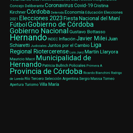
Coronavirus
Covid-19
Cristina
Concejo Deliberante
Córdoba
Kirchner
Economía
Elecciones
Educación
Detenido
Elecciones 2023
Fiesta Nacional del Maní
2021
Gobierno de Córdoba
Fútbol
Gobierno Nacional
Gustavo Bottasso
Hernando
Javier Milei
Juan
Inflación
INDEC
Liga
Schiaretti
Juntos por el Cambio
Judiciales
Regional Riotercerense
Martín Llaryora
Luis Juez
Municipalidad de
Mauricio Macri
Hernando
Patricia Bullrich
Policiales
Primera A
Provincia de Córdoba
Ricardo Bianchini
Rodrigo
Río Tercero
Selección Argentina
Sergio Massa
Torneo
de Loredo
Villa María
Turismo
Apertura