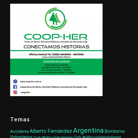
Temas
Argentina
Alberto Fernández
Accidente
Bomberos
Voluntarios
Club Atlético Estudiantes
Club Atlético Independiente