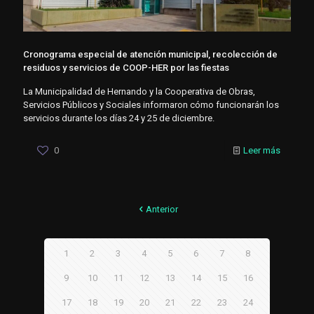
Cronograma especial de atención municipal, recolección de
residuos y servicios de COOP-HER por las fiestas
La Municipalidad de Hernando y la Cooperativa de Obras,
Servicios Públicos y Sociales informaron cómo funcionarán los
servicios durante los días 24 y 25 de diciembre.
0
Leer más
Anterior
1
2
3
4
5
6
7
8
9
10
11
12
13
14
15
16
17
18
19
20
21
22
23
24