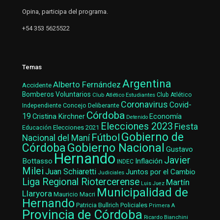
Opina, participa del programa.
+54 353 5625522
Temas
Argentina
Alberto Fernández
Accidente
Bomberos Voluntarios
Club Atlético Estudiantes
Club Atlético
Coronavirus
Covid-
Concejo Deliberante
Independiente
Córdoba
19
Cristina Kirchner
Economía
Detenido
Elecciones 2023
Fiesta
Elecciones 2021
Educación
Gobierno de
Fútbol
Nacional del Maní
Gobierno Nacional
Córdoba
Gustavo
Hernando
Javier
Bottasso
Inflación
INDEC
Milei
Juan Schiaretti
Juntos por el Cambio
Judiciales
Liga Regional Riotercerense
Martín
Luis Juez
Municipalidad de
Llaryora
Mauricio Macri
Hernando
Patricia Bullrich
Policiales
Primera A
Provincia de Córdoba
Ricardo Bianchini