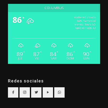
COLUMBUS
86
scattered clouds
°
66% humedad
viento: 1m/s SO
MAX 88 • MIN 82
89
87
84
86
90
°
°
°
°
°
JUE
VIE
SAB
DOM
LUN
Redes sociales